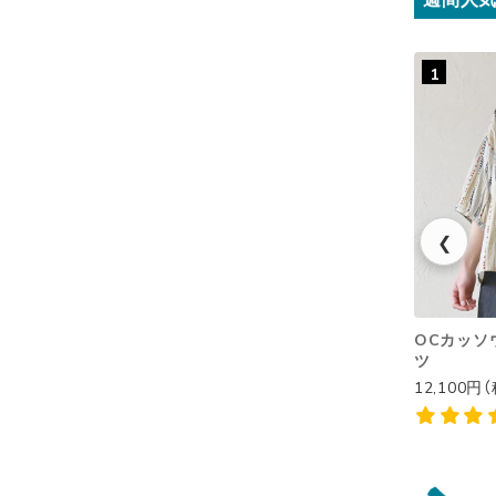
1
❮
OCカッソウ
ツ
12,100円