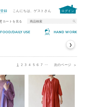
ー登録
こんにちは、ゲストさん
ログイン
カートを見る
FOOD/DAILY USE
HAND WORK
❯
1
2
3
4
5
6
7
…
次のページ