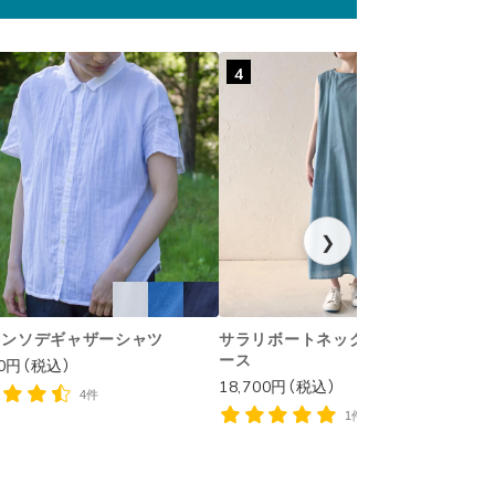
4
❯
ハンソデギャザーシャツ
サラリボートネックノースリワンピ
ース
00円（税込）
1
18,700円（税込）
4件
1件