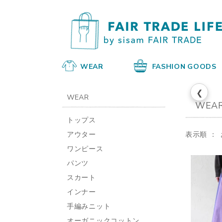
WEAR
FASHION GOODS
❮
WEAR
WEA
トップス
アウター
表示順
ワンピース
パンツ
スカート
インナー
手編みニット
オーガニックコットン