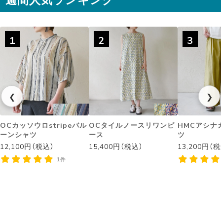
1
2
3
❮
❯
OCカッソウロstripeバル
OCタイルノースリワンピ
HMCアシナ
ーンシャツ
ース
ツ
12,100円（税込）
15,400円（税込）
13,200円（
1件