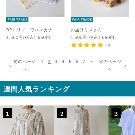
BPトリノニワハンカチ
お届けリスさん
1,500円(税込1,650円)
1,500円(税込1,650円)
1件
前のページ
1
2
3
4
5
6
7
…
次のページ
へ
へ
週間人気ランキング
1
2
3