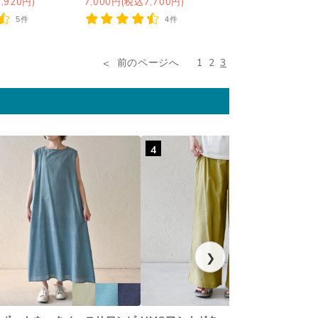
,920円)
7,000円(税込7,700円)
5件
4件
前のページへ
1
2
3
4
❯