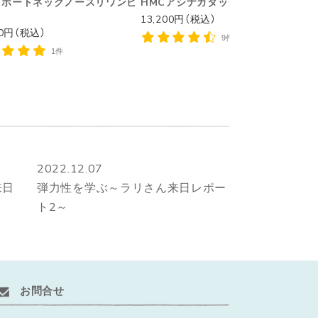
リボートネックノースリワンピ
HMCアシナガタックパンツ
13,200円（税込）
1
00円（税込）
9件
1件
2022.12.07
来日
弾力性を学ぶ～ラリさん来日レポー
ト2～
お問合せ