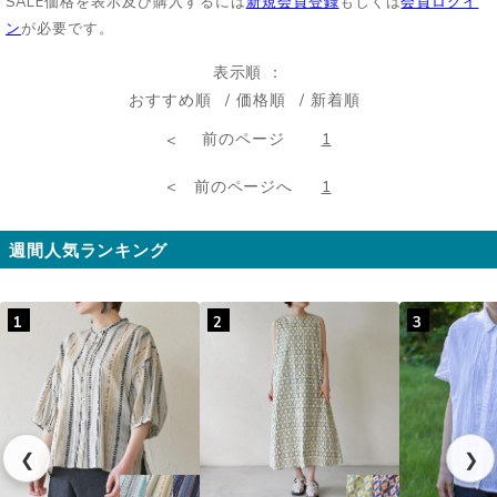
SALE価格を表示及び購入するには
新規会員登録
もしくは
会員ログイ
ン
が必要です。
表示順
おすすめ順
価格順
新着順
前のページ
1
前のページへ
1
週間人気ランキング
1
2
3
❮
❯