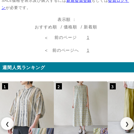
SALE価格を表示及び購入するには
新規会員登録
もしくは
会員ログイ
ン
が必要です。
表示順
おすすめ順
価格順
新着順
前のページ
1
前のページへ
1
週間人気ランキング
1
2
3
❮
❯