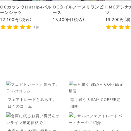
OCカッソウロstripeバル
OCタイルノースリワンピ
HMCアシナ
ーンシャツ
ース
ツ
12,100円（税込）
15,400円（税込）
13,200円（
1件
フェアトレードと暮らす。
毎月届く SISAM COFFEE定
日々のコラム
期便
倉庫に眠るお買い得品をオン
シサムのフェアトレードパー