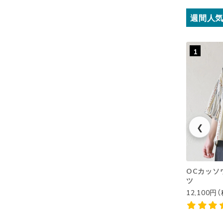
週間人
1
❮
OCカッソウ
ツ
12,100円