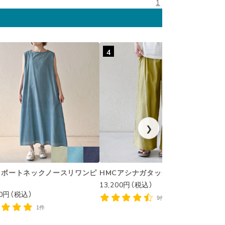
1
4
❯
リボートネックノースリワンピ
HMCアシナガタックパンツ
13,200円（税込）
1
00円（税込）
9件
1件