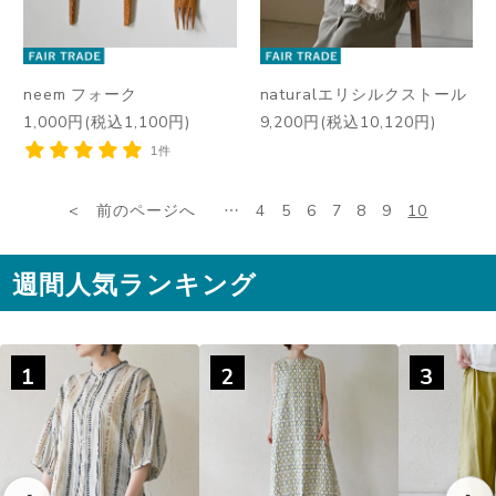
neem フォーク
naturalエリシルクストール
1,000円(税込1,100円)
9,200円(税込10,120円)
1件
前のページへ
…
4
5
6
7
8
9
10
週間人気ランキング
1
2
3