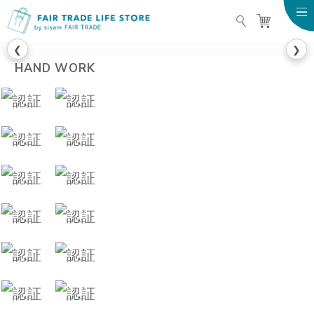
FAIR TRADE LIFE STO
❮
❯
HAND WORK