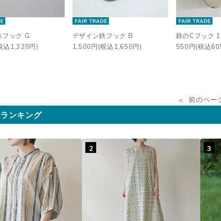
フック G
デザイン鉄フック B
鉄のCフック 1
税込1,320円)
1,500円(税込1,650円)
550円(税込60
前のペー
気ランキング
2
3