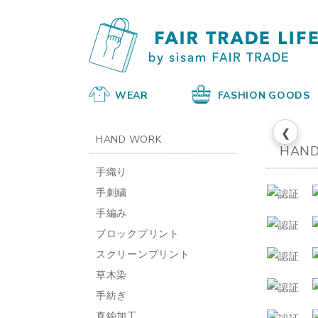
WEAR
FASHION GOODS
❮
HAND WORK
HAND
手織り
手刺繍
手編み
ブロックプリント
スクリーンプリント
草木染
手紡ぎ
真鍮加工