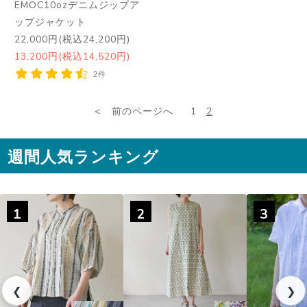
EMOC10ozデニムジップア
ップジャケット
22,000円(税込24,200円)
13,200円(税込14,520円)
2件
前のページへ
1
2
週間人気ランキング
1
2
3
❮
❯