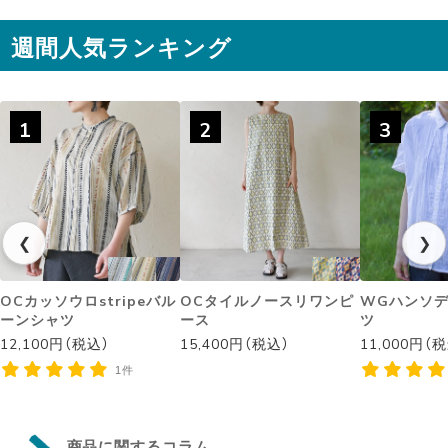
週間人気ランキング
1
2
3
❮
❯
OCカッソウロstripeバル
OCタイルノースリワンピ
WGハンソ
ーンシャツ
ース
ツ
12,100円（税込）
15,400円（税込）
11,000円（
1件
商品に関するコラム