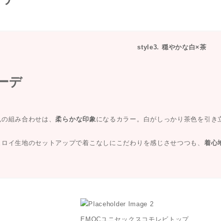
style3. 穏やかな白×茶
色の組み合わせは、
柔らかな印象
になるカラー。白がしっかり茶色を引き
ュロイ生地のセットアップで着こなしにこだわりを感じさせつつも、
着心
EMOCユニセックスコモレビトップ