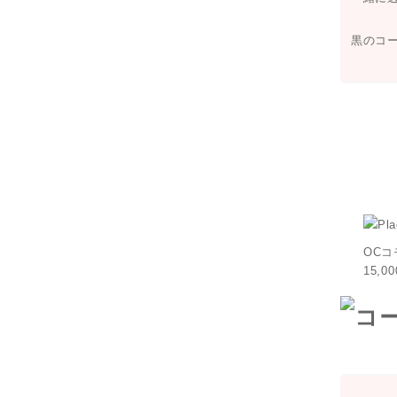
黒のコ
OC
15,0