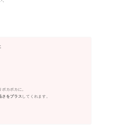
い。
に
りポカポカに。
品さをプラス
してくれます。