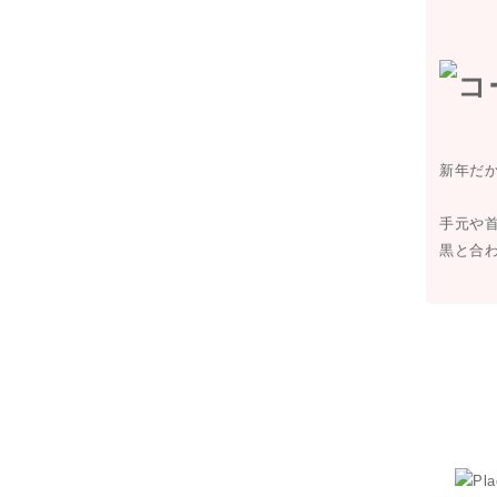
新年だ
手元や
黒と合