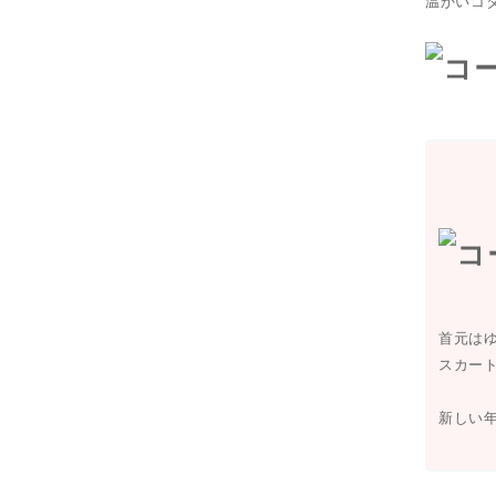
温かいコ
首元は
スカー
新しい