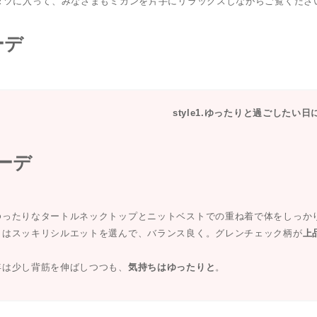
タツに入って、みなさまもミカンを片手にリラックスしながらご覧くださ
style1.ゆったりと過ごしたい日
ゆったりなタートルネックトップとニットベストでの重ね着で体をしっか
トはスッキリシルエットを選んで、バランス良く。グレンチェック柄が
上
年は少し背筋を伸ばしつつも、
気持ちはゆったりと
。