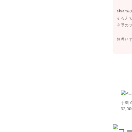
sisa
そろえ
今季の
無理せ
手織
32,0