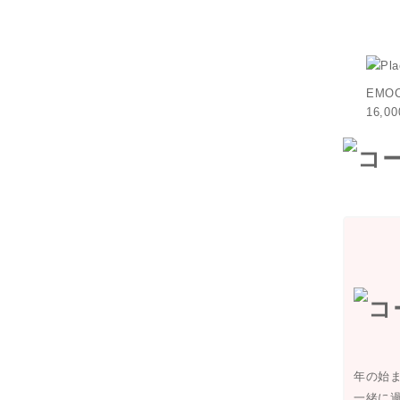
EM
16,0
年の始
一緒に