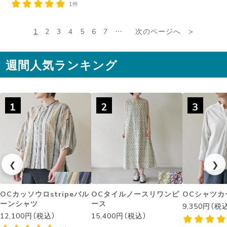
1件
1
2
3
4
5
6
7
…
次のページへ
週間人気ランキング
1
2
3
❮
❯
OCカッソウロstripeバル
OCタイルノースリワンピ
OCシャツカ
ーンシャツ
ース
9,350円（税
12,100円（税込）
15,400円（税込）