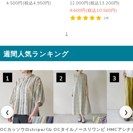
4,500円(税込4,950円)
12,000円(税込13,200円)
9,600円(税込10,560円)
2件
1
週間人気ランキング
1
2
3
❮
❯
OCカッソウロstripeバル
OCタイルノースリワンピ
HMCアシナ