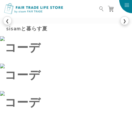
FAIR TRADE LIFE STO
❮
❯
sisamと暮らす夏