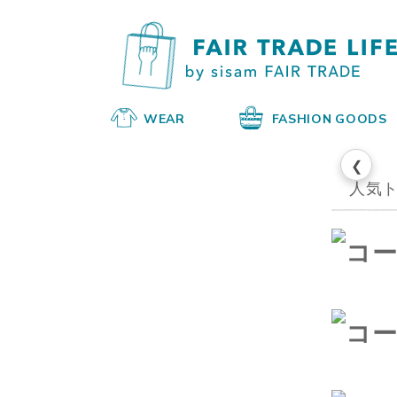
WEAR
FASHION GOODS
❮
人気