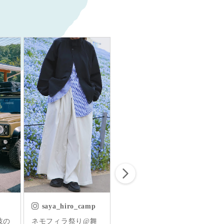
mp
natsumi_a_ta
_ao.blue_
@舞
これからの季節にぴ
マレーシア移住前の
𓂃࡞𓇬 こんばんは 今