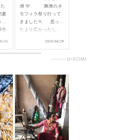
のネ
ったりなワンピース
とある1日vlog 🤍ト
日
って
見つけた♡
ップス→
気で
って
@sisam_fairtrade_official
@sisam_fairtrade_official
ム
し、
でも人気の Aライン
編み模様を楽しむ万
ら
った
のシャツワンピース
能アイテム！ 前後ど
っ
04/29
2026/04/19
2026/04/11
れた
このワンピースの何
ちらを前にしても着
☕️ ・ 着てるのは
が良いって なんと言
れるし、 腕回りもゆ
@sis
 日
ってもオーガニック
とりがあるからどん
✔︎
なか
コットン100%で作ら
な服にも重ねられて
イ
く
れているので、サラ
使いやすい✨ しかも
ー：
行っ
ッとした肌触りや通
フェアトレードで作
か
した
気性の良さがgood🩷
り手の方や製作過程
ク
は
パンツを下に合わせ
にもこだわりがいっ
素
official
ても良し、もちろん
ぱい！ #シサムと暮
ツ
ト
１枚で着ても良し👍
らす #sisam #フェア
ト
グレ
ボタンを全部開けて
トレード #fairtrade #
る
イド
羽織りとして着ても
エシカルファッショ
します✧
オー
良し👍 いろんな着方
ン
前ご