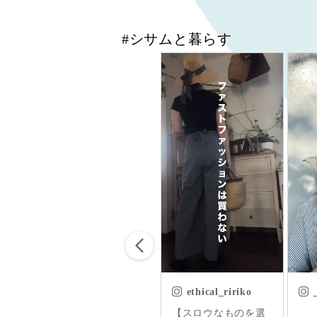
#シサムと暮らす
ethical_ririko
___301m
爽や
【スロウなものを選
ㅤㅤㅤ
首