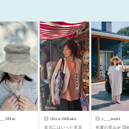
chica.chikako
y___nami
saya_hiro_ca
元にはいった草花
初夏の里山🌿 隠岐の
ネモフィラ祭り