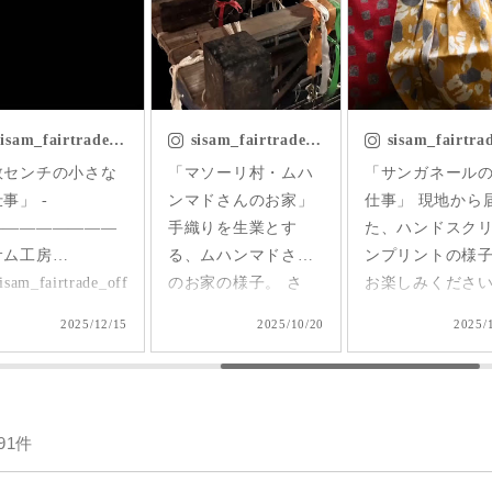
ラルピン
り⛰️ 不安やけど…が
ガニックコット
が明るく優しい雰
んばろう😂 着用して
100%で 肌に優
気に見せてくれる
るワンピースは
リラックスした
も嬉しい✨
@sisam_fairtrade_official
心地😌 ジャー
sam_fairtrade_official
さんの オーガニック
生地で動きやす
isam_fairtrade_official
sisam_fairtrade_official
sisam_fairtrade_offic
 OC2wayピンタッ
コットン カフタンギ
で お出かけやア
マソーリ村・ムハ
「サンガネールの手
「sisamのものづ
ノースリトッ
ャザーワンピース イ
ドアにぴったり
マドさんのお家」
仕事」 現地から届い
を巡る 60秒の旅」
プ コーラ
ンドのオーガニック
サム工房さんは 
織りを生業とす
た、ハンドスクリー
—————————ㅤ
 ＃シサムと
農法にこだわった 農
のフェアトレー
、ムハンマドさん
ンプリントの様子を
シサム工房
す #sisam ＃フェ
園で収穫された綿花
ョップ🕊️ 商品ページ
家の様子。 さ
お楽しみください。
(@sisam_fairtrade
レード #fairtrade
を フェアトレードパ
では、 オーガニ
、なんの生地を織
-—————————ㅤ
1999年4月25日に
エシカルファッシ
ートナーさんが 丁寧
コットンについ
2025/10/20
2025/10/06
2025/
てくれているので
ㅤ シサム工房
都で小さなフェ
ン
に縫製してくださっ
お話も学ぶこと
うか？ -
(@sisam_fairtrade_official)
レードショップ
て ようやく日本に届
きました 『お買い物
———————ㅤ ㅤ
1999年4月25日に 京
て生まれました。 
いたワンピース🕊️ 天
とは、どんな社
サム工房
都で小さなフェアト
「シサム」とは
然素材ならではの や
一票を投じるか
91件
isam_fairtrade_official)
レードショップとし
ヌ語で 「よき隣
さしい着心地はもち
うこと』という
99年4月25日に 京
て生まれました。 ㅤ
という意味です。 
ろん 海外気分を感じ
が、1,000円で服