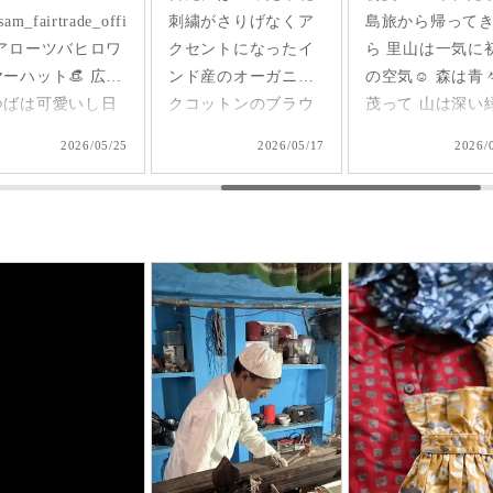
繍がさりげなくア
島旅から帰ってきた
洲 🩵 舞洲
セントになったイ
ら 里山は一気に初夏
モフィラ祭り行
ド産のオーガニッ
の空気☺️ 森は青々と
きました🏃 思
コットンのブラウ
茂って 山は深い緑色
たより広かった
 軽くて柔らか♪
に🌲 敷地内の池から
祝日で人も多か
2026/05/17
2026/05/15
2026/
を変えて2way仕
流れる水は 集落の田
けどゆっくり回
で着られるのが嬉
んぼへ🌾 @tanaki は
◎ 曇りで良かったの
枚で着てもA
草刈りに薪割りに大
か悪かったのか🫤
インで可愛いいけ
忙し！ 私は日中は家
焼けの心配は少
、刺繍面を前にし
で仕事して、 夕方に
ったけど結構寒
時はリネンジレと
娘と「涼しいね」っ
て、 上着持って
ーデしてみました
て言いながら 散歩を
てて助かりま
する時間がたまらな
今日のパンツ
た時はデニムコー
く好きです🫶 本格的
@sisam_fairtrade_
を。前を閉めては
に暑くなる前に やり
の OCトランジッ
ちろん、開けてア
たいこともたくさ
パンツ／ライト
ターとしてジレ感
ん！ とりあえず週末
ー 大好きなワ
で羽織りとして着
は お久しぶりの山登
感と落ち感👏🏻 