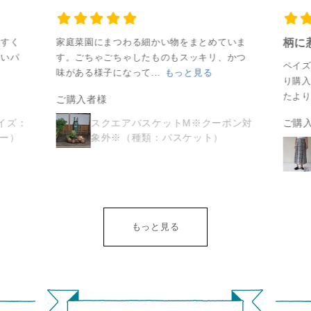
で小さなフェアト
「シサム」とはアイ
同じ地球上に暮
られるデザインにも
える時代の在り
ードショップとし
ヌ語で 「よき隣人」
人たちと 「よき
虜になってしまいま
ついて考えるき
まれました。 ㅤ
という意味です。 ㅤ
人」としてつな
やすく
家庭菜園にまつわる細かい物をまとめていま
柄に
した🥹♡ 里山の夏は
けになりました😌 
愛いパ
す。ごちゃごちゃしたものもスッキリ、かつ
シサム」とはアイ
同じ地球上に暮らす
て生きていきたい
ペイ
このワンピースを た
になった方はぜ
味がある様子になって...
もっと見る
語で 「よき隣人」
人たちと 「よき隣
いう想いを込め
り購
くさん着て過ごしま
イトを覗いてみ
う意味です。 ㅤ
人」としてつながっ
ます。 ㅤ What you
たより
ご購入者様
す🌿 #シサムと暮ら
ださい🙇 
じ地球上に暮らす
て生きていきたい と
buy is what you v
す #sisam #フェアト
シサムと暮らす
イズ：
スクエアバスケットM※クーポン対
ご購
たちと 「よき隣
いう想いを込めてい
お買いものとは
ビー）
象外※（種類：バスケット）
レード #fairtrade #エ
#sisam #フェア
」としてつながっ
ます。 ㅤ What you
な社会に一票を
シカルファッション
ード #fairtrade 
生きていきたい と
buy is what you vote
るかということ ㅤ 
カルファッショ
う想いを込めてい
お買いものとはどん
————————
 ㅤ What you
な社会に一票を投じ
#フェアトレード
 is what you vote
るかということ ㅤ -
#fairtrade #手仕事
もっと見る
買いものとはどん
—————————ㅤ
職人 #craft
社会に一票を投じ
#フェアトレード
ということ ㅤ -
#fairtrade #ハンドス
————————ㅤ
クリーンプリント #
フェアトレード
ハンドクラフト