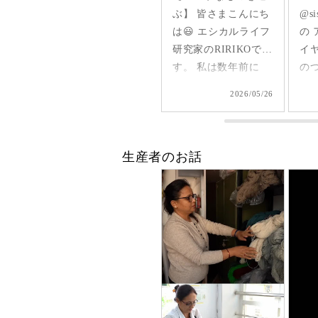
に惹
ぶ】 皆さまこんにち
@sisam_fairtrade_official
刺
夏に着
は😃 エシカルライフ
の アローツバヒロワ
ク
では
研究家のRIRIKOで
イヤーハット👒 広め
ン
らっ
す。 私は数年前に
のつばは可愛いし日
ク
るで
「ファストファッシ
除けにも◎ 天然素材
ス✨
05/29
2026/05/26
2026/05/25
よう
ョンはもう買わな
で軽くて通気性も良
前後
️
い」と、決めまし
いから 夏、大活躍し
様
た。 それからは、新
そうだなあ🌞 #シサ
しい🤭 1
生産者のお話
も着
しいものを購入する
ムと暮らす #sisam #
ラ
 快
なら、フェアトレー
フェアトレード
ど
🤍
ドか長く使えるもの
#fairtrade #エシカル
た
official
を。 そうでなければ
ファッション
コ
ヴィンテージを選択
✨ ピンタックを前に
トレー
するように。 今日着
し
シカ
用しているボトムス
デ
は、シサム工房さん
も
のクロスパンツ。
ウ
@sisam_fairtrade_official
覚