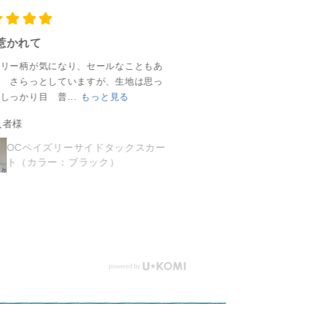
らす
都で小さなフェアト
ことでした！ ほんの
と
方に
隣
レードショップとし
一部ですが、今回は
フ
っか
がっ
て生まれました。 ㅤ
そんなコットンを巡
好い
惹かれて
初シサム
気
 と
「シサム」とはアイ
ったデザイナーたち
の
ズリー柄が気になり、セールなこともあ
すごく気持ちいいです 
ひサ
てい
ヌ語で 「よき隣人」
の インド出張紀をご
れ
入 さらっとしていますが、生地は思っ
いるのでこの時期汗をか
てく
という意味です。 ㅤ
紹介します＾＾ -
新
しっかり目 普...
もっと見る
らない! 手洗いしま...
も
#
ote
同じ地球上に暮らす
—————————ㅤ ㅤ
り
入者様
ご購入者様
どん
人たちと 「よき隣
シサム工房
た＾
トレ
投じ
人」としてつながっ
(@sisam_fairtrade_official)
——
OCペイズリーサイドタックスカー
クロスパンツ
#エシ
ト（カラー：ブラック）
-
て生きていきたい と
ㅤ ㅤ 1999年4月25日に
シ
ン
—ㅤ
いう想いを込めてい
京都で小さなフェア
(@si
ます。 ㅤ What you
トレードショップと
ㅤ ㅤ
 #
buy is what you vote
して生まれました。 ㅤ
京
お買いものとはどん
「シサム」とはアイ
ト
な社会に一票を投じ
ヌ語で「よき隣人」
して
るかということ ㅤ -
という意味です。 暮
「
—————————ㅤ
らす人たちと 「よき
ヌ
#フェアトレード
隣人」としてつなが
と