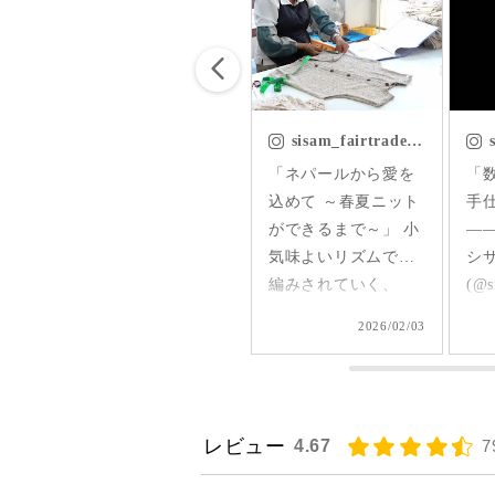
この地球沸騰時代に
たり♪ コー
相応しく、本当に涼
ク
しい素材。 もちろ
囲
ん、こちらはフェア
の
トレードで作られて
@si
ial
sisam_fairtrade_official
sisam_fairtrade_official
s
います。 フェアトレ
🔶
服が
「ネパールから愛を
「数センチの小さな
「
ードとは、簡単に言
ク
M
込めて ～春夏ニット
手仕事」 -
ン
えば【ウィンウィン
ができるまで～」 小
—————————ㅤ ㅤ
手
の関係を作る経済の
ルピンク
生地
気味よいリズムで手
シサム工房
る
仕組み】で、公正に
暮ら
いて
編みされていく、
(@sisam_fairtrade_official)
のお
取り引きされている
アト
sisamの春夏ニット。
1999年4月25日に 京
て
もの。という証のよ
＃
02/10
2026/02/03
2025/12/15
たす
タグをつけたり、機
都で小さなフェアト
っ
うなもの。 私たちは
ョ
ま
械に通したり、丁寧
レードショップとし
しょ
ついつい、安い方が
布の
に畳んだり…。 色ん
て生まれました。 ㅤ
——
いい。 そう思ってし
にし
な人の手を介して、
「シサム」とはアイ
シ
まいます。 ただ、安
レビュー
4.67
7
今季も素敵なシリー
ヌ語で 「よき隣人」
(@s
いものには理由があ
結ん
ズが出来上がりまし
という意味です。 ㅤ
19
るのです。 1000円の