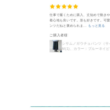
た。 お手元で、ぜひ
同じ地球上に暮らす
都
Tシャツの作り手の日
ンみ
その手仕事の結晶を
人たちと 「よき隣
レ
給を考えてみてほし
楽しんでいただけま
人」としてつながっ
て生
した。ライトパープルの
仕事で履くために購入、丈短めで動き
い。きっと数十円で
の柄が違うところもおし
着心地も良いです。形も好きです。可
い手
したら幸いです。 -
て生きていきたい と
「
す。 自分たちは、
...
もっと見る
ンツだねと褒められま...
もっと見る
—————————ㅤ ㅤ
いう想いを込めてい
ヌ
散々安いものを求め
 仕
シサム工房
ます。 ㅤ What you
とい
ご購入者様
ておいて、我々の賃
枚一
(@sisam_fairtrade_official)
buy is what you vote
同
金を上げろ！は、お
リムストール（カラー：
シサムノガウチョパンツ（サ
をし
1999年4月25日に 京
お買いものとはどん
人
プル）
M(1)、カラー：ブルーネイ
かしい。と今、気付
都で小さなフェアト
な社会に一票を投じ
人
く時。 シサム工房さ
作
レードショップとし
るかということ ㅤ -
て
んは、フェアトレー
イロ
て生まれました。 ㅤ
—————————ㅤ
い
ドを長く続けてくだ
だ
「シサム」とはアイ
#フェアトレード
ます。
さっています。 社会
ヌ語で 「よき隣人」
#fairtrade #ネパール
buy
問題を解決する企業
春
という意味です。 ㅤ
#真鍮 #アクセサリー
お
こそ、実は経済を回
った
同じ地球上に暮らす
#職人
な
していかなきゃいけ
シリ
人たちと 「よき隣
るか
ないんです。社会問
を通
人」としてつながっ
—
題を解決するために
い
て生きていきたい と
#