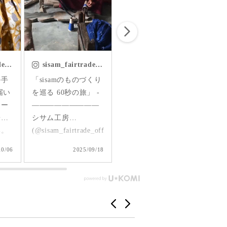
ン
が出来るのはありが
スラ
しい
たいですね♪ ＊細か
パ
はき
い所だと両脇ポケッ
・ ・ 
ジ
トが付いてるのも嬉
暮ら
いの
しいpoint！ シサム工
アトレ
ial
sisam_fairtrade_official
sisam_fairtrade_official
s
ウト
房のお洋服は天然素
#
くり
「＼ ロングセラー！
「インド出張紀 ーコ
「
 シ
材、手仕事で作られ
ン to
 -
／ バッスルスカート
ットンを巡る旅ー」
って
京都
たものなので 長く愛
@sis
 ㅤ
ができるまで」 ネパ
5月はフェアトレード
通
ドシ
用できますよ♡ 私も
bag 
ールにて遭遇した、
月間。 シサムにとっ
二
このワンピースはこ
@sa
_official)
バッスルスカートと
て、とても大切な期
し
ック
れから沢山着ようと
shoe
 京
それを作る人々との
間です。 昨年の夏、
でいま
ての
思います♪ #シサムと
09/18
2025/09/16
2025/09/08
アト
出会いをお楽しみく
デザイナーが向かっ
ネ
がで
暮らす#sisam#フェア
とし
ださい◎ -
たのはインド。 そこ
レ
トレード#fairtrade#
ㅤ
—————————ㅤ ㅤ
での目的の一つは、
「M
会に
エシカルファッショ
アイ
シサム工房
オーガニックコット
現場！ 14
とい
ン
人」
(@sisam_fairtrade_official)
ンの生地作りを自分
ン
言葉
ㅤ
1999年4月25日に 京
たちの目で確かめる
れて
が買