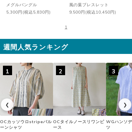
メグルバングル
風の葉ブレスレット
5,300円(税込5,830円)
9,500円(税込10,450円)
1
週間人気ランキング
1
2
3
❮
❯
OCカッソウロstripeバル
OCタイルノースリワンピ
WGハンソ
ーンシャツ
ース
ツ