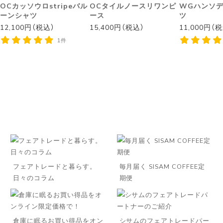
OCカッソウロstripeバル
OCタイルノースリワンピ
WGハンソ
ーンシャツ
ース
ツ
12,100円（税込）
15,400円（税込）
11,000円（
1件
フェアトレードと暮らす。
毎月届く SISAM COFFEE定
日々のコラム
期便
倉庫に眠るお買い得品をオン
シサムのフェアトレードパー