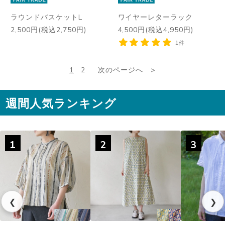
ラウンドバスケットL
ワイヤーレターラック
2,500円(税込2,750円)
4,500円(税込4,950円)
1件
1
2
次のページへ
週間人気ランキング
1
2
3
❮
❯