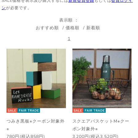
SALE価格を表示及び購入するには
新規会員登録
もしくは
会員ログイ
ン
が必要です。
表示順
おすすめ順
価格順
新着順
1
つみき黒板※クーポン対象外
スクエアバスケットM※クー
※
ポン対象外※
780円(税込858円)
3,200円(税込3,520円)