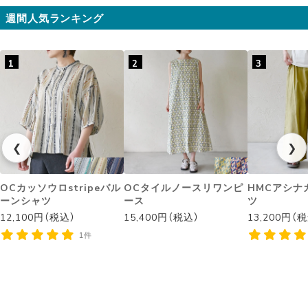
週間人気ランキング
1
2
3
❮
❯
OCカッソウロstripeバル
OCタイルノースリワンピ
HMCアシナ
ーンシャツ
ース
ツ
12,100円（税込）
15,400円（税込）
13,200円（
1件