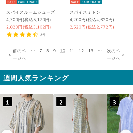
スパイスルームシューズ
スパイスミトン
4,700円(税込5,170円)
4,200円(税込4,620円)
2,820円(税込3,102円)
2,520円(税込2,772円)
3件
前のペ
…
7
8
9
10
11
12
13
…
次のペ
ージへ
ージへ
週間人気ランキング
1
2
3