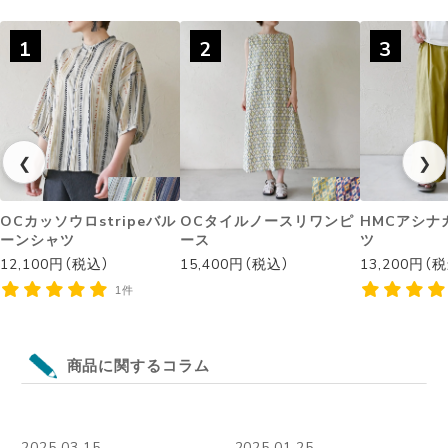
1
2
3
❮
❯
OCカッソウロstripeバル
OCタイルノースリワンピ
HMCアシナ
ーンシャツ
ース
ツ
12,100円（税込）
15,400円（税込）
13,200円（
1件
商品に関するコラム
2025.03.15
2025.01.25