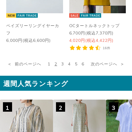
ペイズリーリングイヤーカ
OCタートルネックトップ
フ
6,700円(税込7,370円)
6,000円(税込6,600円)
4,020円(税込4,422円)
16件
前のページへ
1
2
3
4
5
6
次のページへ
週間人気ランキング
1
2
3