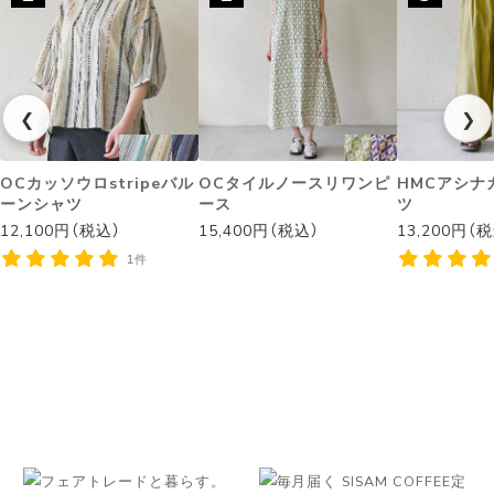
❮
❯
OCカッソウロstripeバル
OCタイルノースリワンピ
HMCアシナ
ーンシャツ
ース
ツ
12,100円（税込）
15,400円（税込）
13,200円（
1件