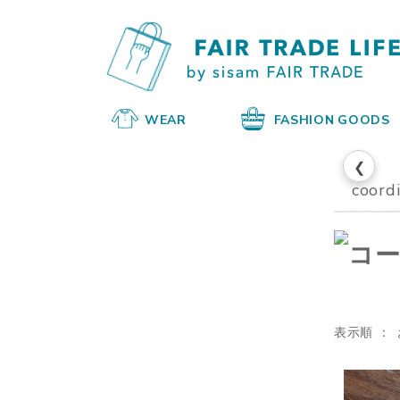
WEAR
FASHION GOODS
❮
coord
表示順