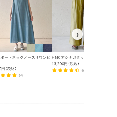
❯
リボートネックノースリワンピ
HMCアシナガタックパンツ
13,200円（税込）
1
00円（税込）
9件
1件