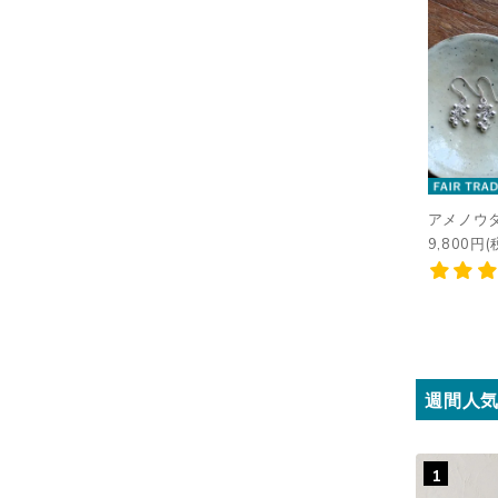
アメノウ
9,800円(
週間人
1