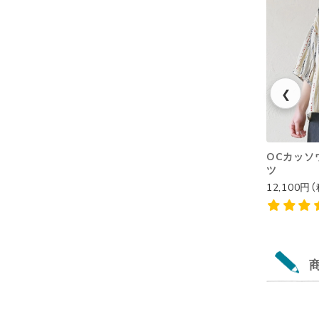
❮
OCカッソウ
ツ
12,100円