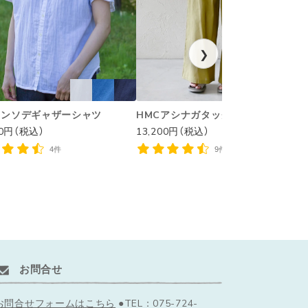
❯
ハンソデギャザーシャツ
HMCアシナガタックパンツ
00円（税込）
13,200円（税込）
1
4件
9件
お問合せ
お問合せフォームはこちら
●TEL：075-724-