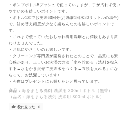
◌꙳✧
・ポンプボトル5プッシュで使っていますが、手が汚れず使い
やすいのも嬉しいポイントです。
・ボトル1本でお洗濯60回分(お洗濯1回水30リットルの場合)
で、詰め替え頻度が少なく楽ちんなのも嬉しいポイントで
す。
・これまで使っていたおしゃれ着用洗剤とお値段もあまり変
わりませんでした。
・お肌にやさしいのも嬉しいです。
・クリーニング専門店が開発されたとのことで、品質にも安
心感があり、正しいお洗濯の方法「水を貯める→洗剤を投入
する→水をかき混ぜて洗濯水をつくる→衣類を入れる」にな
らって、お洗濯しています♪
・今度はプレゼントにも贈りたいと思っています。
◌꙳✧
商品：
海をまもる洗剤 洗濯用 300ml ボトル（無香）
（品名：海をまもる洗剤 洗濯用 300ml ボトル）
役に立った
0