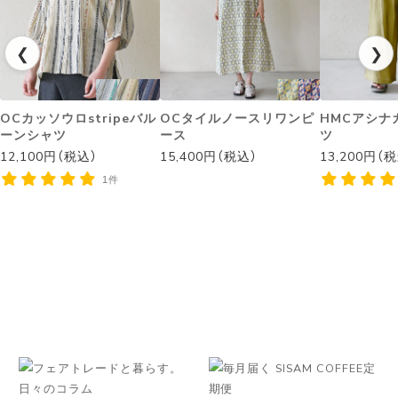
❮
❯
OCカッソウロstripeバル
OCタイルノースリワンピ
HMCアシナ
ーンシャツ
ース
ツ
12,100円（税込）
15,400円（税込）
13,200円（
1件