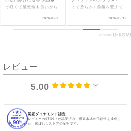
で軽くて通気性も良いから
くて柔らか♪ 前後を変えて
夏、大活躍しそうだなあ🌞
2way仕様で着られるのが嬉
2026/05/25
2026/05/17
#シサムと暮らす #sisam #
しい🤭 1枚で着てもAライン
フェアトレード #fairtrade #
で可愛いいけど、刺繍面を
エシカルファッション
前にした時はリネンジレと
コーデしてみました✨ ピン
タックを前にした時はデニ
ムコーデを。前を閉めては
レビュー
もちろん、開けてアウター
としてジレ感覚で羽織りと
して着たり♪ コーラルピン
5.00
4件
クが明るく優しい雰囲気に
見せてくれるのも嬉しい✨
@sisam_fairtrade_official
🔶 OC2wayピンタックノー
認証ダイヤモンド認定
スリトップ コー
レビューの9割以上が認証済み。最高水準の信頼性を達成し
た、選ばれしストアの証明です。
ラルピンク ＃シサムと暮ら