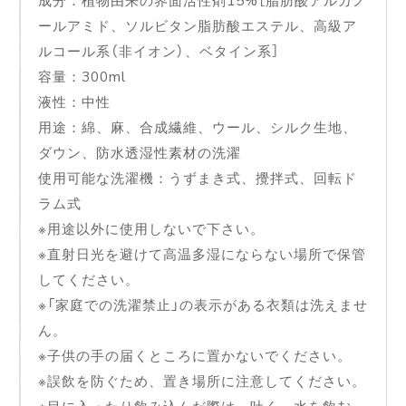
ールアミド、ソルビタン脂肪酸エステル、高級ア
ルコール系（非イオン）、ベタイン系］
容量：300ml
液性：中性
用途：綿、麻、合成繊維、ウール、シルク生地、
ダウン、防水透湿性素材の洗濯
使用可能な洗濯機：うずまき式、攪拌式、回転ド
ラム式
※用途以外に使用しないで下さい。
※直射日光を避けて高温多湿にならない場所で保管
してください。
※「家庭での洗濯禁止」の表示がある衣類は洗えませ
ん。
※子供の手の届くところに置かないでください。
※誤飲を防ぐため、置き場所に注意してください。
※目に入ったり飲み込んだ際は、吐く、水を飲む、