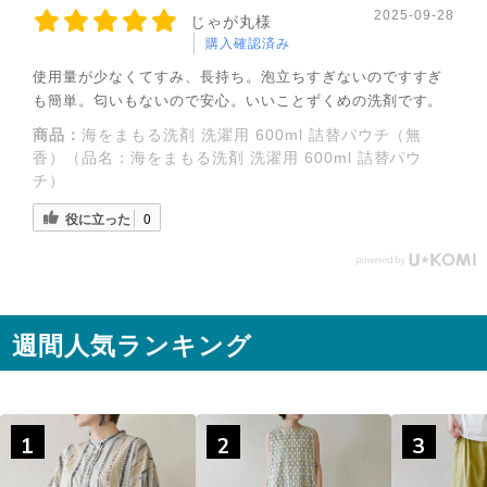
2025-09-28
じゃが丸様
購入確認済み
使用量が少なくてすみ、長持ち。泡立ちすぎないのですすぎ
も簡単。匂いもないので安心。いいことずくめの洗剤です。
商品：
海をまもる洗剤 洗濯用 600ml 詰替パウチ（無
香）（品名：海をまもる洗剤 洗濯用 600ml 詰替パウ
チ）
役に立った
0
週間人気ランキング
1
2
3