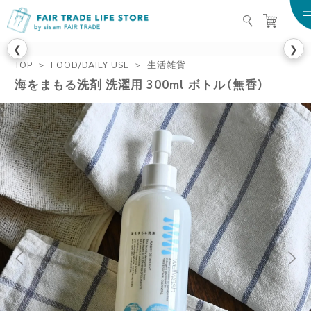
FAIR TRADE LIFE STO
❮
❯
TOP
FOOD/DAILY USE
生活雑貨
海をまもる洗剤 洗濯用 300ml ボトル（無香）