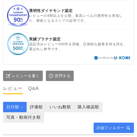
す #sisam ＃フェアトレード
#fairtrade ＃エシカルファ
透明性ダイヤモンド認定
ッション
レビューの9割以上を公開。最高レベルの透明性を実現し
た、模範となるストアの証明です。
実績プラチナ認定
認証済みレビュー500件を突破。圧倒的な顧客支持を誇る、
選ばれし称号です。
certified by
レビューを書く
質問する
レビュー
Q&A
日付順 ↓
評価順
いいね数順
購入確認順
写真・動画付き順
詳細フィルター