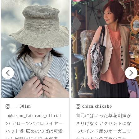
___301m
chica.chikako
ㅤㅤㅤ @sisam_fairtrade_official
首元にはいった草花刺繍が
の アローツバヒロワイヤー
さりげなくアクセントにな
ハット👒 広めのつばは可愛
ったインド産のオーガニッ
いし日除けにも◎ 天然素材
クコットンのブラウス✨ 軽