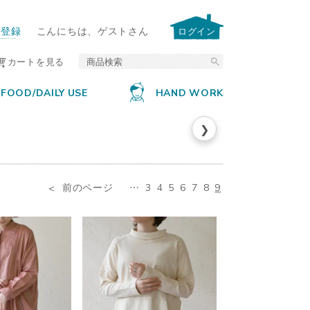
ー登録
こんにちは、ゲストさん
ログイン
カートを見る
FOOD/DAILY USE
HAND WORK
❯
前のページ
…
3
4
5
6
7
8
9