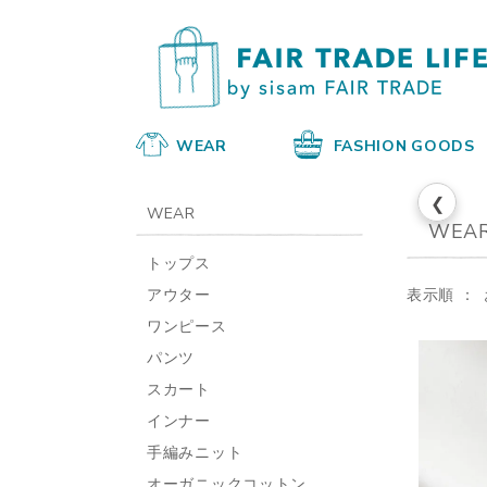
WEAR
FASHION GOODS
❮
WEAR
WEA
トップス
アウター
表示順
ワンピース
パンツ
スカート
インナー
手編みニット
オーガニックコットン