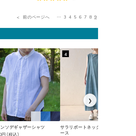
前のページへ
…
3
4
5
6
7
8
9
4
❯
ハンソデギャザーシャツ
サラリボートネックノースリワンピ
ース
00円（税込）
1