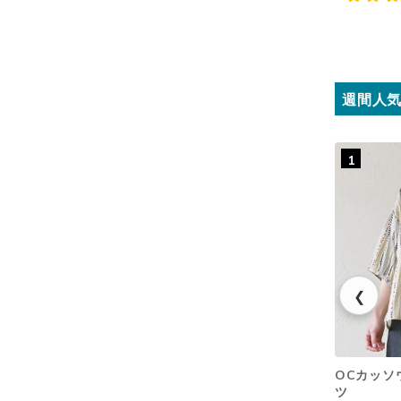
週間人
1
❮
OCカッソウ
ツ