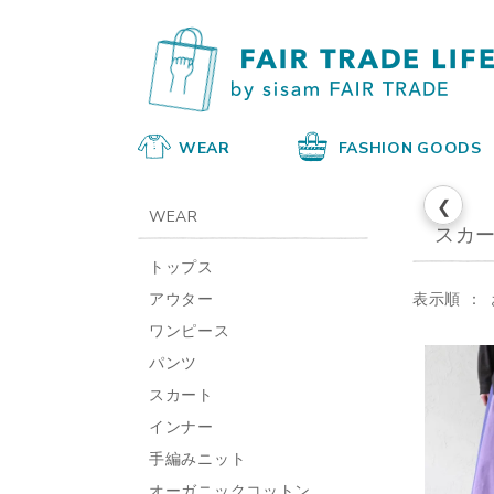
WEAR
FASHION GOODS
❮
WEAR
スカ
トップス
アウター
表示順
ワンピース
パンツ
スカート
インナー
手編みニット
オーガニックコットン