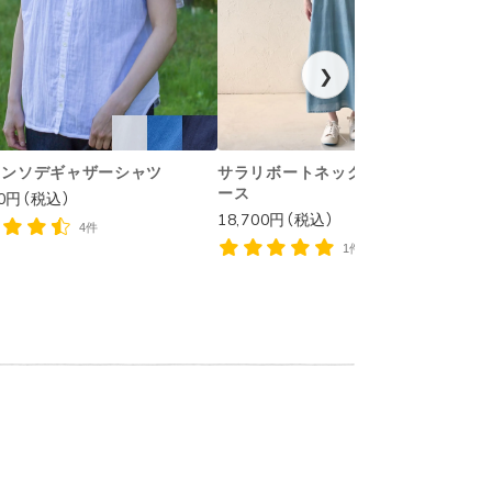
❯
ハンソデギャザーシャツ
サラリボートネックノースリワンピ
ース
00円（税込）
1
18,700円（税込）
4件
1件