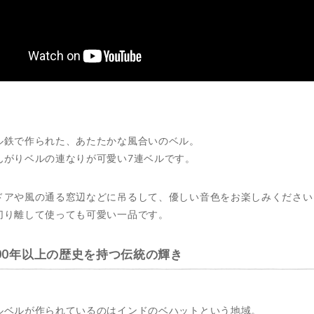
ル鉄で作られた、あたたかな風合いのベル。
んがりベルの連なりが可愛い7連ベルです。
ドアや風の通る窓辺などに吊るして、優しい音色をお楽しみください
切り離して使っても可愛い一品です。
00年以上の歴史を持つ伝統の輝き
ルベルが作られているのはインドのベハットという地域。