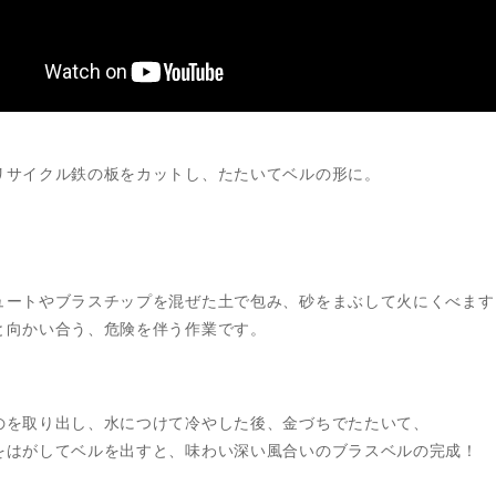
リサイクル鉄の板をカットし、たたいてベルの形に。
ュートやブラスチップを混ぜた土で包み、砂をまぶして火にくべます
と向かい合う、危険を伴う作業です。
のを取り出し、水につけて冷やした後、金づちでたたいて、
をはがしてベルを出すと、味わい深い風合いのブラスベルの完成！