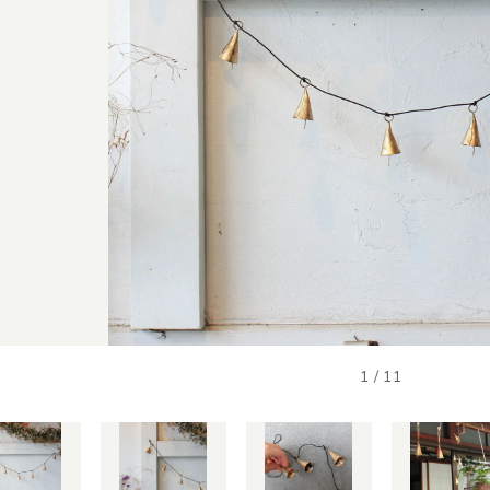
1
/
11