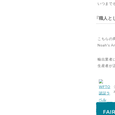
いつまで
職人と
こちらの
Noah's
輸出業者
生産者が
FAI