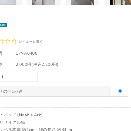
レビューを書く
号
17NA6405
格
2,000円(税込2,200円)
幸せのベル7連
インド（Noah's Ark)
リサイクル鉄
：ベル本体 約4cm、紐の長さ 約84cm