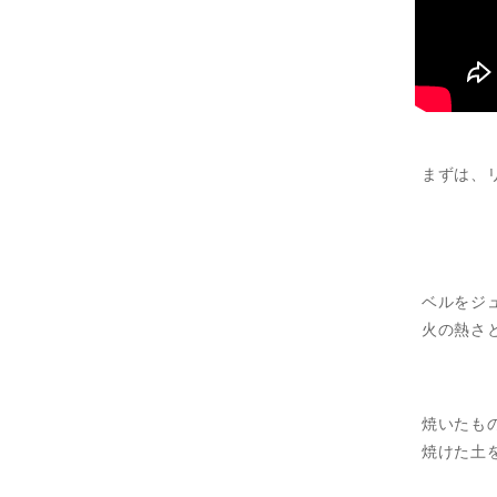
まずは、
ベルをジ
火の熱さ
焼いたも
焼けた土