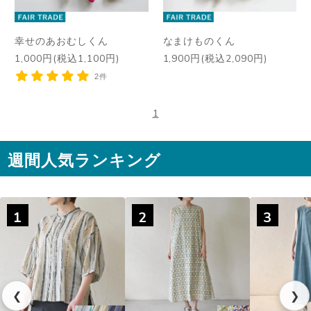
幸せのあおむしくん
なまけものくん
1,000円(税込1,100円)
1,900円(税込2,090円)
2件
1
週間人気ランキング
1
2
3
❮
❯