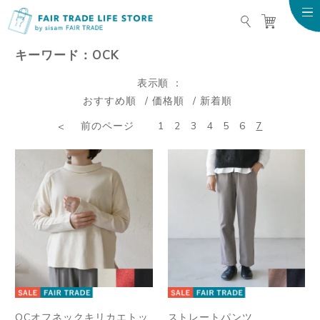
FAIR TRADE LIFE STO
キーワード：OCK
表示順
おすすめ順
価格順
新着順
前のページ
1
2
3
4
5
6
7
OCオフネックキリカエトッ
ストレートパンツ