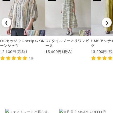
❮
❯
OCカッソウロstripeバル
OCタイルノースリワンピ
HMCアシナ
ーンシャツ
ース
ツ
12,100円（税込）
15,400円（税込）
13,200円（
1件