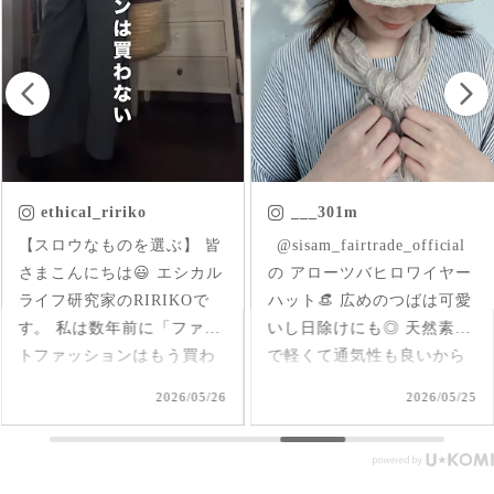
___301m
chica.chikako
ㅤㅤㅤ @sisam_fairtrade_official
首元にはいった草花刺繍が
の アローツバヒロワイヤー
さりげなくアクセントにな
ハット👒 広めのつばは可愛
ったインド産のオーガニッ
いし日除けにも◎ 天然素材
クコットンのブラウス✨ 軽
で軽くて通気性も良いから
くて柔らか♪ 前後を変えて
夏、大活躍しそうだなあ🌞
2way仕様で着られるのが嬉
2026/05/25
2026/05/17
#シサムと暮らす #sisam #
しい🤭 1枚で着てもAライン
フェアトレード #fairtrade #
で可愛いいけど、刺繍面を
エシカルファッション
前にした時はリネンジレと
コーデしてみました✨ ピン