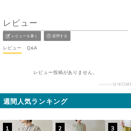
タックを前にした時はデニ
ムコーデを。前を閉めては
レビュー
もちろん、開けてアウター
としてジレ感覚で羽織りと
レビューを書く
質問する
して着たり♪ コーラルピン
クが明るく優しい雰囲気に
レビュー
Q&A
見せてくれるのも嬉しい✨
@sisam_fairtrade_official
🔶 OC2wayピンタックノー
レビュー投稿がありません。
スリトップ コー
ラルピンク ＃シサムと暮ら
す #sisam ＃フェアトレード
#fairtrade ＃エシカルファ
週間人気ランキング
ッション
1
2
3