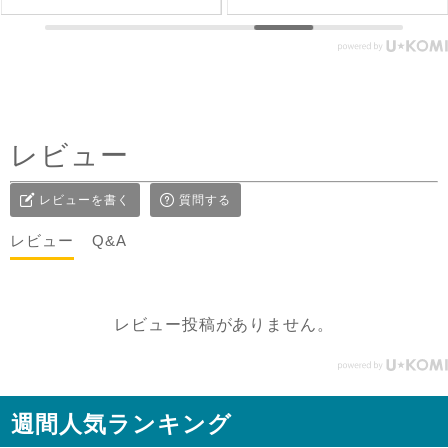
#シサムと暮らす #sisam #
しい🤭 1枚で着てもAライン
フェアトレード #fairtrade #
で可愛いいけど、刺繍面を
エシカルファッション
前にした時はリネンジレと
コーデしてみました✨ ピン
タックを前にした時はデニ
ムコーデを。前を閉めては
レビュー
もちろん、開けてアウター
としてジレ感覚で羽織りと
レビューを書く
質問する
して着たり♪ コーラルピン
クが明るく優しい雰囲気に
レビュー
Q&A
見せてくれるのも嬉しい✨
@sisam_fairtrade_official
🔶 OC2wayピンタックノー
レビュー投稿がありません。
スリトップ コー
ラルピンク ＃シサムと暮ら
す #sisam ＃フェアトレード
#fairtrade ＃エシカルファ
週間人気ランキング
ッション