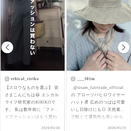
___301m
chica.chikako
ㅤㅤㅤ @sisam_fairtrade_official
首元にはいった草花刺繍が
の アローツバヒロワイヤー
さりげなくアクセントにな
ハット👒 広めのつばは可愛
ったインド産のオーガニッ
いし日除けにも◎ 天然素材
クコットンのブラウス✨ 軽
で軽くて通気性も良いから
くて柔らか♪ 前後を変えて
夏、大活躍しそうだなあ🌞
2way仕様で着られるのが嬉
2026/05/25
2026/05/17