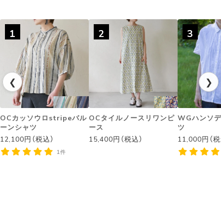
1
2
3
❮
❯
OCカッソウロstripeバル
OCタイルノースリワンピ
WGハンソ
ーンシャツ
ース
ツ
12,100円（税込）
15,400円（税込）
11,000円（
1件