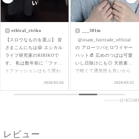
___301m
chica.chikako
ㅤㅤㅤ @sisam_fairtrade_official
首元にはいった草花刺繍が
の アローツバヒロワイヤー
さりげなくアクセントにな
ハット👒 広めのつばは可愛
ったインド産のオーガニッ
いし日除けにも◎ 天然素材
クコットンのブラウス✨ 軽
で軽くて通気性も良いから
くて柔らか♪ 前後を変えて
夏、大活躍しそうだなあ🌞
2way仕様で着られるのが嬉
2026/05/25
2026/05/17
#シサムと暮らす #sisam #
しい🤭 1枚で着てもAライン
フェアトレード #fairtrade #
で可愛いいけど、刺繍面を
エシカルファッション
前にした時はリネンジレと
コーデしてみました✨ ピン
タックを前にした時はデニ
ムコーデを。前を閉めては
レビュー
もちろん、開けてアウター