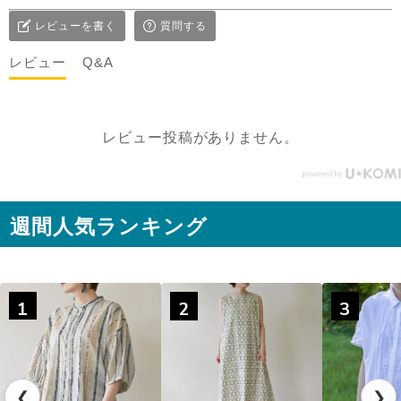
としてジレ感覚で羽織りと
レビューを書く
質問する
して着たり♪ コーラルピン
クが明るく優しい雰囲気に
レビュー
Q&A
見せてくれるのも嬉しい✨
@sisam_fairtrade_official
🔶 OC2wayピンタックノー
レビュー投稿がありません。
スリトップ コー
ラルピンク ＃シサムと暮ら
す #sisam ＃フェアトレード
#fairtrade ＃エシカルファ
週間人気ランキング
ッション
1
2
3
❮
❯