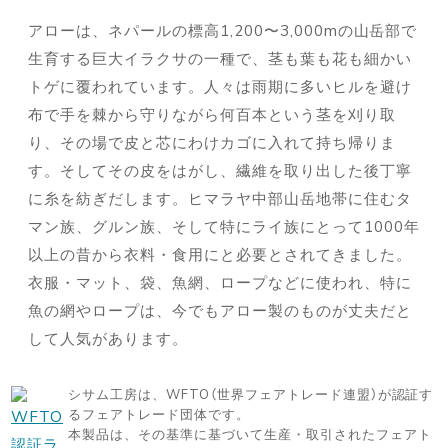
アローは、ネパールの標高1,200〜3,000mの山岳部で
生育する巨大イラクサの一種で、茎も葉も花も細かい
トゲに覆われています。人々は雨期に多いヒルを避け
布で手を棘から守りながら何百本という茎を刈り取
り、その場で皮と芯にわけカゴに入れて持ち帰りま
す。そしてその皮をはがし、繊維を取り出した後丁寧
に糸を紡ぎだします。ヒマラヤ中部山岳地帯に住むタ
マン族、グルン族、そして特にライ族にとって1000年
以上の昔から衣料・食用にと必要とされてきました。
衣服・マット、袋、魚網、ロープなどに使われ、特に
魚の網やロープは、今でもアロー製のものが丈夫だと
して人気があります。
シサム工房は、WFTO（世界フェアトレード連盟）が認証す
るフェアトレード団体です。
本製品は、その基準に基づいて生産・取引されたフェアト