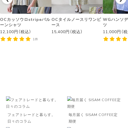
OCカッソウロstripeバル
OCタイルノースリワンピ
WGハンソ
ーンシャツ
ース
ツ
12,100円（税込）
15,400円（税込）
11,000円（
1件
フェアトレードと暮らす。
毎月届く SISAM COFFEE定
日々のコラム
期便