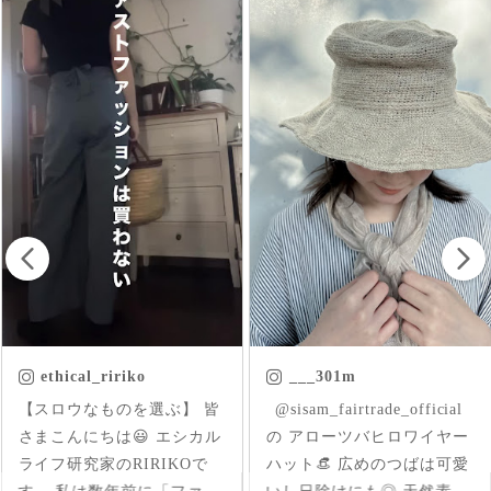
___301m
chica.chikako
ㅤㅤㅤ @sisam_fairtrade_official
首元にはいった草花刺繍が
の アローツバヒロワイヤー
さりげなくアクセントにな
ハット👒 広めのつばは可愛
ったインド産のオーガニッ