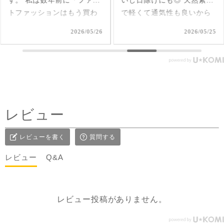
いし日除けにも◎ 天然素材
クコットンのブラウス✨ 軽
で軽くて通気性も良いから
くて柔らか♪ 前後を変えて
夏、大活躍しそうだなあ🌞
2way仕様で着られるのが嬉
2026/05/25
2026/05/17
#シサムと暮らす #sisam #
しい🤭 1枚で着てもAライン
フェアトレード #fairtrade #
で可愛いいけど、刺繍面を
エシカルファッション
前にした時はリネンジレと
コーデしてみました✨ ピン
タックを前にした時はデニ
ムコーデを。前を閉めては
レビュー
もちろん、開けてアウター
としてジレ感覚で羽織りと
レビューを書く
質問する
して着たり♪ コーラルピン
クが明るく優しい雰囲気に
レビュー
Q&A
見せてくれるのも嬉しい✨
@sisam_fairtrade_official
🔶 OC2wayピンタックノー
レビュー投稿がありません。
スリトップ コー
ラルピンク ＃シサムと暮ら