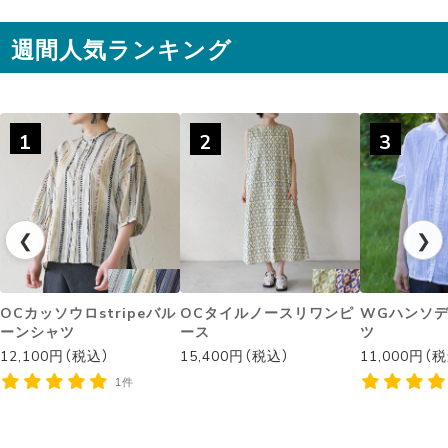
す #sisam ＃フェアトレード
#fairtrade ＃エシカルファ
週間人気ランキング
ッション
1
2
3
❮
❯
OCカッソウロstripeバル
OCタイルノースリワンピ
WGハンソ
ーンシャツ
ース
ツ
12,100円（税込）
15,400円（税込）
11,000円（
1件