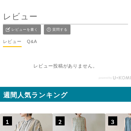
タックを前にした時はデニ
ムコーデを。前を閉めては
レビュー
もちろん、開けてアウター
としてジレ感覚で羽織りと
レビューを書く
質問する
して着たり♪ コーラルピン
クが明るく優しい雰囲気に
レビュー
Q&A
見せてくれるのも嬉しい✨
@sisam_fairtrade_official
🔶 OC2wayピンタックノー
レビュー投稿がありません。
スリトップ コー
ラルピンク ＃シサムと暮ら
す #sisam ＃フェアトレード
#fairtrade ＃エシカルファ
週間人気ランキング
ッション
1
2
3