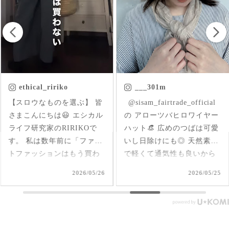
___301m
chica.chikako
ㅤㅤㅤ @sisam_fairtrade_official
首元にはいった草花刺繍が
の アローツバヒロワイヤー
さりげなくアクセントにな
ハット👒 広めのつばは可愛
ったインド産のオーガニッ
いし日除けにも◎ 天然素材
クコットンのブラウス✨ 軽
で軽くて通気性も良いから
くて柔らか♪ 前後を変えて
夏、大活躍しそうだなあ🌞
2way仕様で着られるのが嬉
2026/05/25
2026/05/17
#シサムと暮らす #sisam #
しい🤭 1枚で着てもAライン
フェアトレード #fairtrade #
で可愛いいけど、刺繍面を
エシカルファッション
前にした時はリネンジレと
コーデしてみました✨ ピン