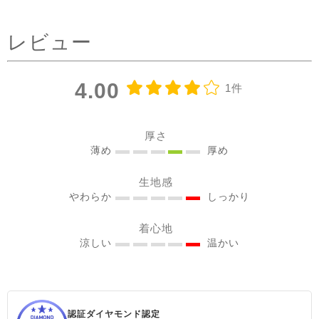
タックを前にした時はデニ
ムコーデを。前を閉めては
レビュー
もちろん、開けてアウター
としてジレ感覚で羽織りと
して着たり♪ コーラルピン
4.00
1件
クが明るく優しい雰囲気に
見せてくれるのも嬉しい✨
@sisam_fairtrade_official
厚さ
🔶 OC2wayピンタックノー
薄め
厚め
スリトップ コー
生地感
ラルピンク ＃シサムと暮ら
やわらか
しっかり
す #sisam ＃フェアトレード
#fairtrade ＃エシカルファ
着心地
ッション
涼しい
温かい
認証ダイヤモンド認定