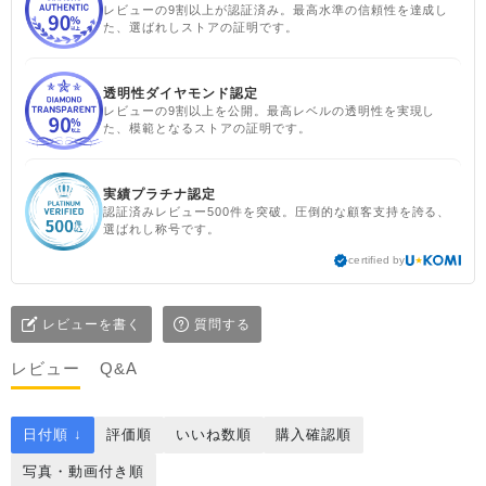
レビューの9割以上が認証済み。最高水準の信頼性を達成し
た、選ばれしストアの証明です。
透明性ダイヤモンド認定
レビューの9割以上を公開。最高レベルの透明性を実現し
た、模範となるストアの証明です。
実績プラチナ認定
認証済みレビュー500件を突破。圧倒的な顧客支持を誇る、
選ばれし称号です。
certified by
レビューを書く
質問する
レビュー
Q&A
日付順 ↓
評価順
いいね数順
購入確認順
写真・動画付き順