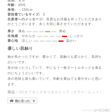
性別:
女性
年齢:
40代
身長:
～150cm
普段着ているサイズ:
S
生産者へのメッセージ:
良質なお洋服を作っていただきあり
がとうございます。永く大切に着させていただきます。
厚さ
薄め
厚め
生地感
やわらか
しっかり
着心地
涼しい
温かい
優しい肌触り
袖が長かったですが、暖かくて、肌触りも柔らかく、気持ち
がいいです。
首がゆったりしていて、中にもう一枚タートルネックを着る
◌꙳✧
のにちょうどいいです。
赤の色味も落ち着いていて、年齢を重ねても着やすいと思い
ます。
商品：
OCオフネックキリカエトップ（カラー：レッド）
役に立った
0