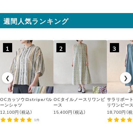
週間人気ランキング
◌꙳✧
1
2
3
❮
❯
OCカッソウロstripeバル
OCタイルノースリワンピ
サラリボー
ーンシャツ
ース
リワンピー
12,100円（税込）
15,400円（税込）
18,700円（
1件