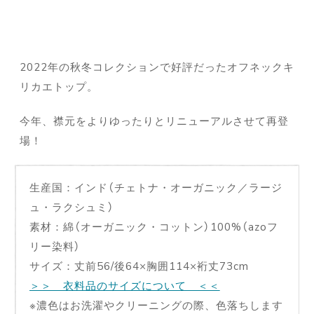
2022年の秋冬コレクションで好評だったオフネックキ
リカエトップ。
今年、襟元をよりゆったりとリニューアルさせて再登
場！
生産国：インド（チェトナ・オーガニック／ラージ
ュ・ラクシュミ）
素材：綿（オーガニック・コットン）100%（azoフ
リー染料）
サイズ：丈前56/後64×胸囲114×裄丈73cm
＞＞ 衣料品のサイズについて ＜＜
※濃色はお洗濯やクリーニングの際、色落ちします