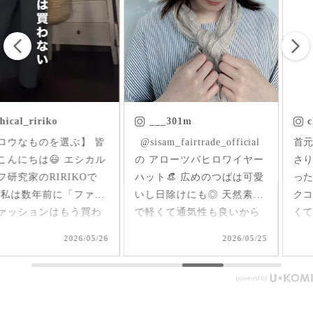
___301m
chica.chikako
ㅤㅤㅤ @sisam_fairtrade_official
首元にはいった草花刺繍が
の アローツバヒロワイヤー
さりげなくアクセントにな
ハット👒 広めのつばは可愛
ったインド産のオーガニッ
いし日除けにも◎ 天然素材
クコットンのブラウス✨ 軽
で軽くて通気性も良いから
くて柔らか♪ 前後を変えて
夏、大活躍しそうだなあ🌞
2way仕様で着られるのが嬉
2026/05/25
2026/05/17
#シサムと暮らす #sisam #
しい🤭 1枚で着てもAライン
フェアトレード #fairtrade #
で可愛いいけど、刺繍面を
エシカルファッション
前にした時はリネンジレと
コーデしてみました✨ ピン