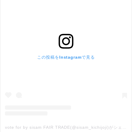
この投稿をInstagramで見る
vote for by sisam FAIR TRADE(@sisam_kichijoji)がシェアした投稿