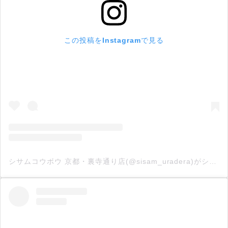
この投稿をInstagramで見る
シサムコウボウ 京都・裏寺通り店(@sisam_uradera)がシェアした投稿