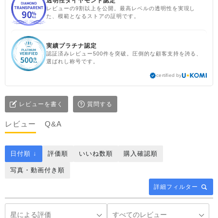
透明性ダイヤモンド認定
レビューの9割以上を公開。最高レベルの透明性を実現し
た、模範となるストアの証明です。
実績プラチナ認定
認証済みレビュー500件を突破。圧倒的な顧客支持を誇る、
選ばれし称号です。
certified by
レビューを書く
質問する
レビュー
Q&A
日付順 ↓
評価順
いいね数順
購入確認順
写真・動画付き順
詳細フィルター