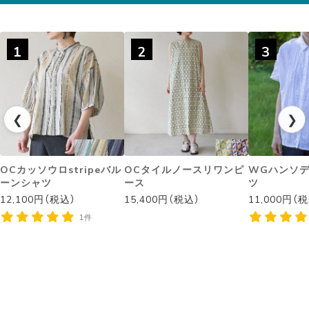
◌꙳✧
1
2
3
❮
❯
OCカッソウロstripeバル
OCタイルノースリワンピ
WGハンソ
ーンシャツ
ース
ツ
12,100円（税込）
15,400円（税込）
11,000円（
1件