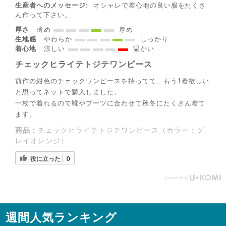
生産者へのメッセージ:
オシャレで着心地の良い服をたくさ
ん作って下さい。
厚さ
薄め
厚め
生地感
やわらか
しっかり
着心地
涼しい
温かい
チェックヒライテトジテワンピース
前作の紺色のチェックワンピースを持ってて、もう1着欲しい
と思ってネットで購入しました。
◌꙳✧
一枚で着れるので靴やブーツに合わせて秋冬にたくさん着て
ます。
商品：
チェックヒライテトジテワンピース（カラー：グ
レイオレンジ）
役に立った
0
週間人気ランキング