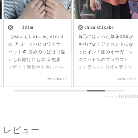
___301m
chica.chikako
ㅤㅤㅤ @sisam_fairtrade_official
首元にはいった草花刺繍が
の アローツバヒロワイヤー
さりげなくアクセントにな
ハット👒 広めのつばは可愛
ったインド産のオーガニッ
いし日除けにも◎ 天然素材
クコットンのブラウス✨ 軽
で軽くて通気性も良いから
くて柔らか♪ 前後を変えて
夏、大活躍しそうだなあ🌞
2way仕様で着られるのが嬉
2026/05/25
2026/05/17
#シサムと暮らす #sisam #
しい🤭 1枚で着てもAライン
フェアトレード #fairtrade #
で可愛いいけど、刺繍面を
エシカルファッション
前にした時はリネンジレと
コーデしてみました✨ ピン
タックを前にした時はデニ
ムコーデを。前を閉めては
レビュー
もちろん、開けてアウター
としてジレ感覚で羽織りと