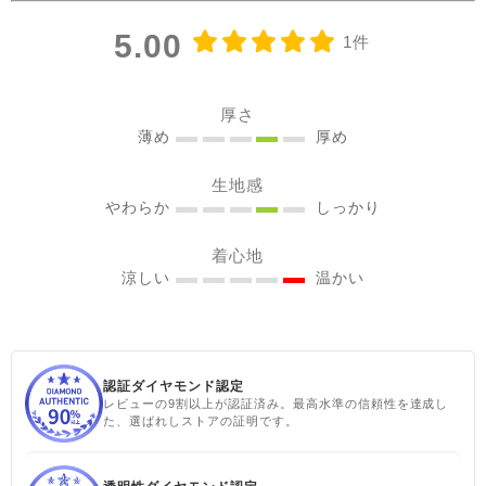
して着たり♪ コーラルピン
5.00
1件
クが明るく優しい雰囲気に
見せてくれるのも嬉しい✨
@sisam_fairtrade_official
厚さ
🔶 OC2wayピンタックノー
薄め
厚め
スリトップ コー
生地感
ラルピンク ＃シサムと暮ら
やわらか
しっかり
す #sisam ＃フェアトレード
#fairtrade ＃エシカルファ
着心地
ッション
涼しい
温かい
認証ダイヤモンド認定
レビューの9割以上が認証済み。最高水準の信頼性を達成し
た、選ばれしストアの証明です。