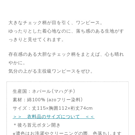
大きなチェック柄が目を引く、ワンピース。
ゆったりとした着心地なのに、落ち感のある生地がす
っきりと見せてくれます。
存在感のある大胆なチェック柄をまとえば、心も晴れ
やかに。
気分の上がる主役級ワンピースをぜひ。
生産国：ネパール（マハグチ）
素材：綿100% (azoフリー染料）
サイズ：丈115×胸囲112×裄丈74cm
＞＞ 衣料品のサイズについて ＜＜
＊後ろ首元ボタン開き
※濃色はお洗濯やクリーニングの際、色落ちします