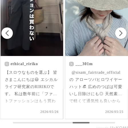
___301m
chica.chikako
ㅤㅤㅤ @sisam_fairtrade_official
首元にはいった草花刺繍が
の アローツバヒロワイヤー
さりげなくアクセントにな
ハット👒 広めのつばは可愛
ったインド産のオーガニッ
いし日除けにも◎ 天然素材
クコットンのブラウス✨ 軽
で軽くて通気性も良いから
くて柔らか♪ 前後を変えて
夏、大活躍しそうだなあ🌞
2way仕様で着られるのが嬉
2026/05/25
2026/05/17
#シサムと暮らす #sisam #
しい🤭 1枚で着てもAライン
フェアトレード #fairtrade #
で可愛いいけど、刺繍面を