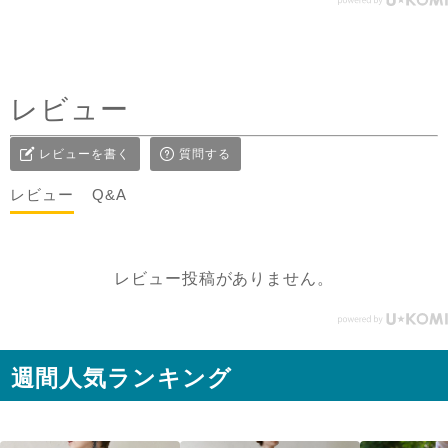
エシカルファッション
前にした時はリネンジレと
コーデしてみました✨ ピン
タックを前にした時はデニ
ムコーデを。前を閉めては
レビュー
もちろん、開けてアウター
としてジレ感覚で羽織りと
レビューを書く
質問する
して着たり♪ コーラルピン
クが明るく優しい雰囲気に
レビュー
Q&A
見せてくれるのも嬉しい✨
@sisam_fairtrade_official
🔶 OC2wayピンタックノー
レビュー投稿がありません。
スリトップ コー
ラルピンク ＃シサムと暮ら
す #sisam ＃フェアトレード
#fairtrade ＃エシカルファ
週間人気ランキング
ッション