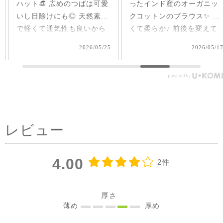
ハット👒 広めのつばは可愛
ったインド産のオーガニッ
いし日除けにも◎ 天然素材
クコットンのブラウス✨ 軽
で軽くて通気性も良いから
くて柔らか♪ 前後を変えて
夏、大活躍しそうだなあ🌞
2way仕様で着られるのが嬉
2026/05/25
2026/05/17
#シサムと暮らす #sisam #
しい🤭 1枚で着てもAライン
フェアトレード #fairtrade #
で可愛いいけど、刺繍面を
エシカルファッション
前にした時はリネンジレと
コーデしてみました✨ ピン
タックを前にした時はデニ
ムコーデを。前を閉めては
レビュー
もちろん、開けてアウター
としてジレ感覚で羽織りと
して着たり♪ コーラルピン
4.00
2件
クが明るく優しい雰囲気に
見せてくれるのも嬉しい✨
@sisam_fairtrade_official
厚さ
🔶 OC2wayピンタックノー
薄め
厚め
スリトップ コー