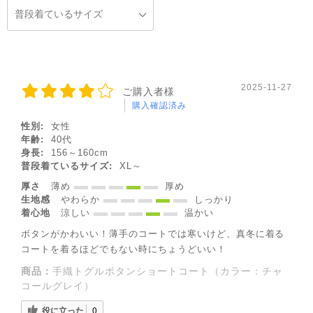
2025-11-27
ご購入者様
購入確認済み
性別:
女性
年齢:
40代
身長:
156～160cm
普段着ているサイズ:
XL～
厚さ
薄め
厚め
生地感
やわらか
しっかり
着心地
涼しい
温かい
ボタンがかわいい！薄手のコートでは寒いけど、真冬に着る
コートを着るほどでもない時にちょうどいい！
商品：
手織トグルボタンショートコート（カラー：チャ
コールグレイ）
役に立った
0