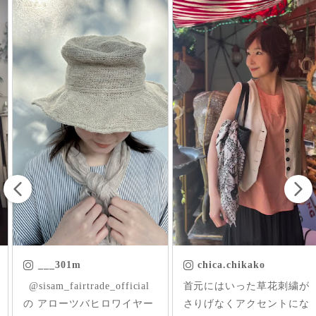
___301m
chica.chikako
ㅤㅤㅤ @sisam_fairtrade_official
首元にはいった草花刺繍が
の アローツバヒロワイヤー
さりげなくアクセントにな