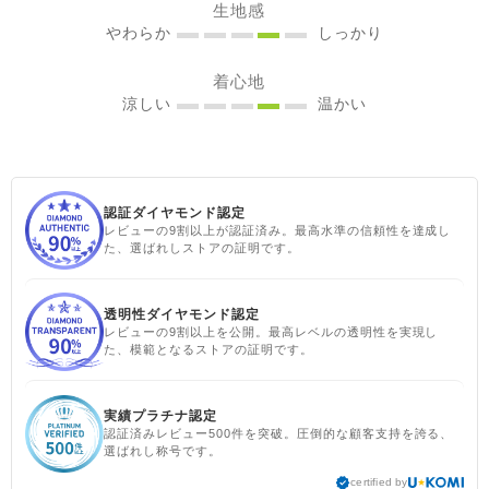
生地感
ラルピンク ＃シサムと暮ら
やわらか
しっかり
す #sisam ＃フェアトレード
#fairtrade ＃エシカルファ
着心地
ッション
涼しい
温かい
認証ダイヤモンド認定
レビューの9割以上が認証済み。最高水準の信頼性を達成し
た、選ばれしストアの証明です。
透明性ダイヤモンド認定
レビューの9割以上を公開。最高レベルの透明性を実現し
た、模範となるストアの証明です。
実績プラチナ認定
認証済みレビュー500件を突破。圧倒的な顧客支持を誇る、
選ばれし称号です。
certified by