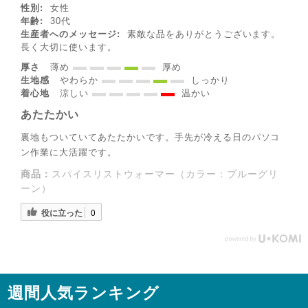
性別:
女性
年齢:
30代
生産者へのメッセージ:
素敵な品をありがとうございます。
長く大切に使います。
厚さ
薄め
厚め
生地感
やわらか
しっかり
◌꙳✧
着心地
涼しい
温かい
あたたかい
裏地もついていてあたたかいです。手先が冷える日のパソコ
ン作業に大活躍です。
商品：
スパイスリストウォーマー（カラー：ブルーグリ
ーン）
役に立った
0
週間人気ランキング