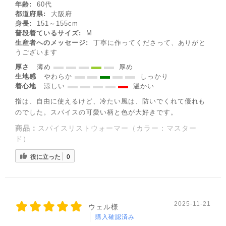
年齢:
60代
都道府県:
大阪府
身長:
151～155cm
普段着ているサイズ:
M
生産者へのメッセージ:
丁寧に作ってくださって、ありがと
うございます
厚さ
薄め
厚め
生地感
やわらか
しっかり
着心地
涼しい
温かい
指は、自由に使えるけど、冷たい風は、防いでくれて優れも
のでした。スパイスの可愛い柄と色が大好きです。
商品：
スパイスリストウォーマー（カラー：マスター
ド）
◌꙳✧
役に立った
0
2025-11-21
ウェル様
購入確認済み