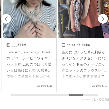
___301m
chica.chikako
ㅤㅤㅤ @sisam_fairtrade_official
首元にはいった草花刺繍が
の アローツバヒロワイヤー
さりげなくアクセントにな
ハット👒 広めのつばは可愛
ったインド産のオーガニッ
いし日除けにも◎ 天然素材
クコットンのブラウス✨ 軽
で軽くて通気性も良いから
くて柔らか♪ 前後を変えて
夏、大活躍しそうだなあ🌞
2way仕様で着られるのが嬉
2026/05/25
2026/05/17
#シサムと暮らす #sisam #
しい🤭 1枚で着てもAライン
フェアトレード #fairtrade #
で可愛いいけど、刺繍面を
エシカルファッション
前にした時はリネンジレと
コーデしてみました✨ ピン