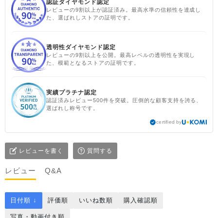
認証ダイヤモンド認定
レビューの9割以上が認証済み。最高水準の信頼性を達成し
た、選ばれしストアの証明です。
透明性ダイヤモンド認定
レビューの9割以上を公開。最高レベルの透明性を実現し
た、模範となるストアの証明です。
実績プラチナ認定
認証済みレビュー500件を突破。圧倒的な顧客支持を誇る、
選ばれし称号です。
certified by
レビューを書く
質問する
レビュー
Q&A
日付順 ↓
評価順
いいね数順
購入確認順
写真・動画付き順