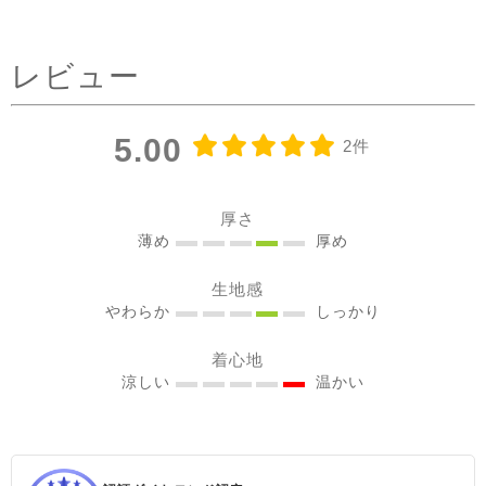
タックを前にした時はデニ
ムコーデを。前を閉めては
レビュー
もちろん、開けてアウター
としてジレ感覚で羽織りと
して着たり♪ コーラルピン
5.00
2件
クが明るく優しい雰囲気に
見せてくれるのも嬉しい✨
@sisam_fairtrade_official
厚さ
🔶 OC2wayピンタックノー
薄め
厚め
スリトップ コー
生地感
ラルピンク ＃シサムと暮ら
やわらか
しっかり
す #sisam ＃フェアトレード
#fairtrade ＃エシカルファ
着心地
ッション
涼しい
温かい