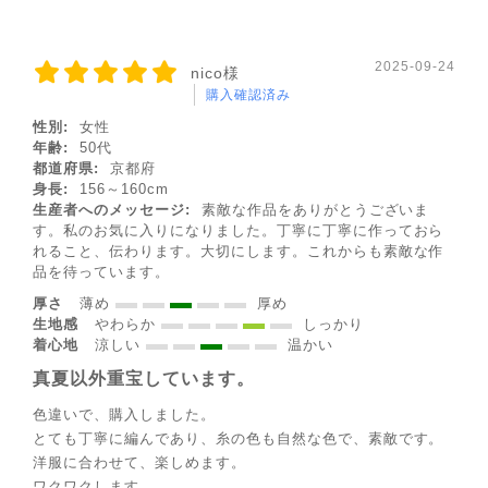
2025-09-24
nico様
購入確認済み
性別:
女性
年齢:
50代
都道府県:
京都府
身長:
156～160cm
生産者へのメッセージ:
素敵な作品をありがとうございま
す。私のお気に入りになりました。丁寧に丁寧に作っておら
れること、伝わります。大切にします。これからも素敵な作
品を待っています。
厚さ
薄め
厚め
生地感
やわらか
しっかり
着心地
涼しい
温かい
真夏以外重宝しています。
色違いで、購入しました。
とても丁寧に編んであり、糸の色も自然な色で、素敵です。
◌꙳✧
洋服に合わせて、楽しめます。
ワクワクします。