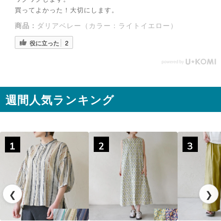
買ってよかった！大切にします。
商品：
ダリアベレー（カラー：ライトイエロー）
役に立った
2
週間人気ランキング
◌꙳✧
1
2
3
❮
❯