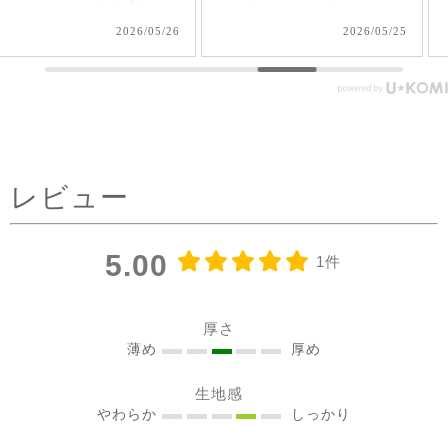
夏、大活躍しそうだなあ🌞
2way仕様で着られるのが嬉
2026/05/25
2026/05/17
#シサムと暮らす #sisam #
しい🤭 1枚で着てもAライン
フェアトレード #fairtrade #
で可愛いいけど、刺繍面を
エシカルファッション
前にした時はリネンジレと
コーデしてみました✨ ピン
タックを前にした時はデニ
ムコーデを。前を閉めては
レビュー
もちろん、開けてアウター
としてジレ感覚で羽織りと
して着たり♪ コーラルピン
5.00
1件
クが明るく優しい雰囲気に
見せてくれるのも嬉しい✨
@sisam_fairtrade_official
厚さ
🔶 OC2wayピンタックノー
薄め
厚め
スリトップ コー
生地感
ラルピンク ＃シサムと暮ら
やわらか
しっかり
す #sisam ＃フェアトレード
#fairtrade ＃エシカルファ