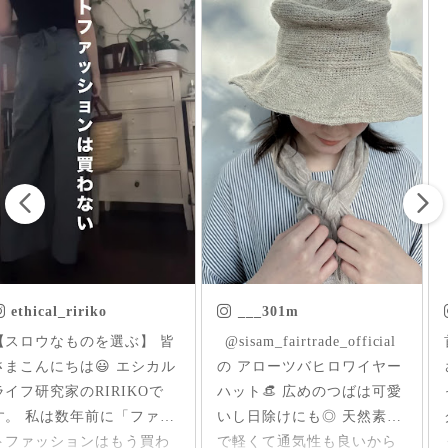
___301m
chica.chikako
ㅤㅤㅤ @sisam_fairtrade_official
首元にはいった草花刺繍が
の アローツバヒロワイヤー
さりげなくアクセントにな
ハット👒 広めのつばは可愛
ったインド産のオーガニッ
いし日除けにも◎ 天然素材
クコットンのブラウス✨ 軽
で軽くて通気性も良いから
くて柔らか♪ 前後を変えて