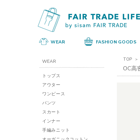
WEAR
FASHION GOODS
TOP
WEAR
OC高
トップス
アウター
ワンピース
パンツ
スカート
インナー
手編みニット
オーガニックコットン