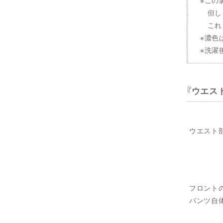
※この
但し、
これら
※濃色
※洗濯
ウエス
ウエスト
フロント
パンツ自