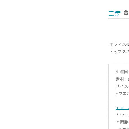
普
オフィス
トップス
生産国
素材：
サイズ
※ウエ
＞＞ 
＊ウエ
＊両脇