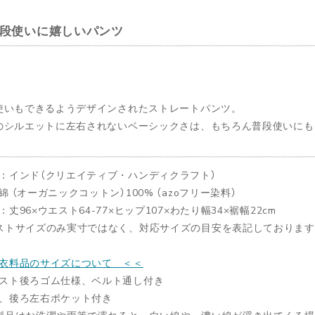
段使いに嬉しいパンツ
使いもできるようデザインされたストレートパンツ。
のシルエットに左右されないベーシックさは、もちろん普段使いにも
：インド（クリエイティブ・ハンディクラフト）
綿 （オーガニックコットン）100% （azoフリー染料）
：丈96×ウエスト64-77×ヒップ107×わたり幅34×裾幅22cm
ストサイズのみ実寸ではなく、対応サイズの目安を表記しております
衣料品のサイズについて ＜＜
スト後ろゴム仕様、ベルト通し付き
、後ろ左右ポケット付き