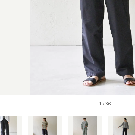
1
/
36