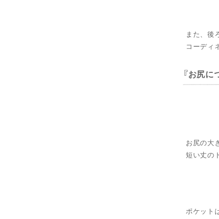
また、後
コーディ
お尻に
お尻の大
短い丈の
ポケット