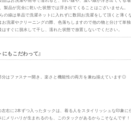
製品はお洗濯や雨等で濡れると、白い線や、濃い線が浮き出てくる
製品が完全に乾いた状態では浮き出てくることはございません。
の線は単品で洗濯ネットに入れずに数回お洗濯をして頂くと薄く
はお洗濯やクリーニングの際、色落ちしますので他の物と分けて単
後はすぐに脱水して干し、濡れた状態で放置しないでください。
トにもこだわって
部分はファスナー開き。楽さと機能性の両方を兼ね揃えています◎
の左右に2本ずつ入ったタックは、着る人をスタイリッシュな印象に
体にメリハリが生まれるのも、このタックがあるからこそなんです！