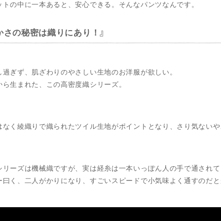
ットの中に一本あると、安心できる。そんなパンツなんです。
かさの秘密は織りにあり！
し過ぎず、肌ざわりのやさしい生地のお洋服が欲しい。
から生まれた、この高密度織シリーズ。
はなく綾織りで織られたツイル生地がポイントとなり、さり気ないや
シリーズは機械織ですが、実は経糸は一本いっぽん人の手で通されて
ー曰く、二人がかりになり、すごいスピードで小気味よく通すのだと