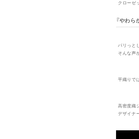
クローゼ
やわら
パリっと
そんな声
平織りで
高密度織
デザイナ