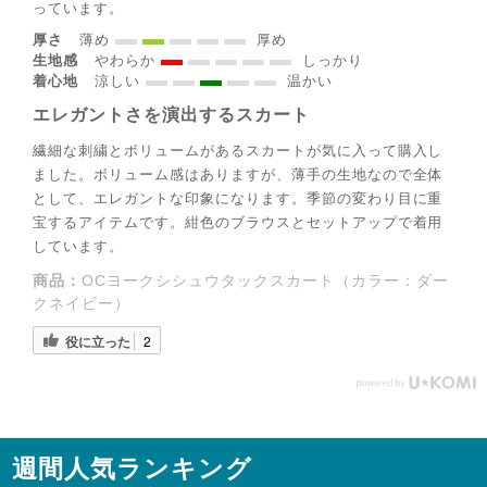
っています。
厚さ
薄め
厚め
生地感
やわらか
しっかり
着心地
涼しい
温かい
エレガントさを演出するスカート
繊細な刺繍とボリュームがあるスカートが気に入って購入し
ました。ボリューム感はありますが、薄手の生地なので全体
として、エレガントな印象になります。季節の変わり目に重
◌꙳✧
宝するアイテムです。紺色のブラウスとセットアップで着用
しています。
商品：
OCヨークシシュウタックスカート（カラー：ダー
クネイビー）
役に立った
2
週間人気ランキング