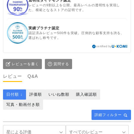
透明性ダイヤモンド認定
レビューの9割以上を公開。最高レベルの透明性を実現し
た、模範となるストアの証明です。
実績プラチナ認定
認証済みレビュー500件を突破。圧倒的な顧客支持を誇る、
選ばれし称号です。
certified by
レビューを書く
質問する
レビュー
Q&A
日付順 ↓
評価順
いいね数順
購入確認順
写真・動画付き順
詳細フィルター