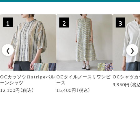
◌꙳✧
1
2
3
❮
❯
OCカッソウロstripeバル
OCタイルノースリワンピ
OCシャツカ
ーンシャツ
ース
9,350円（税
12,100円（税込）
15,400円（税込）