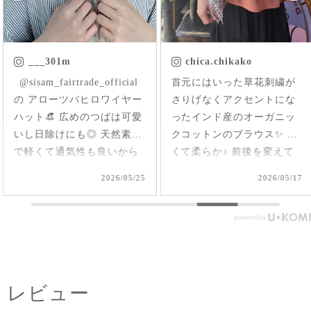
___301m
chica.chikako
ㅤㅤㅤ @sisam_fairtrade_official
首元にはいった草花刺繍が
の アローツバヒロワイヤー
さりげなくアクセントにな
ハット👒 広めのつばは可愛
ったインド産のオーガニッ
いし日除けにも◎ 天然素材
クコットンのブラウス✨ 軽
で軽くて通気性も良いから
くて柔らか♪ 前後を変えて
夏、大活躍しそうだなあ🌞
2way仕様で着られるのが嬉
2026/05/25
2026/05/17
#シサムと暮らす #sisam #
しい🤭 1枚で着てもAライン
フェアトレード #fairtrade #
で可愛いいけど、刺繍面を
エシカルファッション
前にした時はリネンジレと
コーデしてみました✨ ピン
タックを前にした時はデニ
ムコーデを。前を閉めては
レビュー
もちろん、開けてアウター
としてジレ感覚で羽織りと