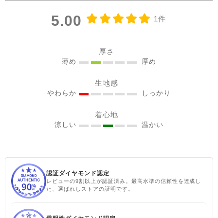
して着たり♪ コーラルピン
5.00
1件
クが明るく優しい雰囲気に
見せてくれるのも嬉しい✨
@sisam_fairtrade_official
厚さ
🔶 OC2wayピンタックノー
薄め
厚め
スリトップ コー
生地感
ラルピンク ＃シサムと暮ら
やわらか
しっかり
す #sisam ＃フェアトレード
#fairtrade ＃エシカルファ
着心地
ッション
涼しい
温かい
認証ダイヤモンド認定
レビューの9割以上が認証済み。最高水準の信頼性を達成し
た、選ばれしストアの証明です。