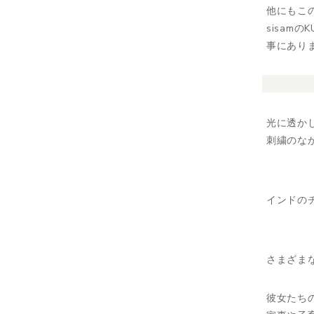
他にもこ
sisa
事にあり
光に透か
刺繍のな
インドの
さまざま
彼女たち