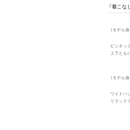
着こな
（モデル身
ピンタッ
上下とも
（モデル身
ワイドパ
リラック