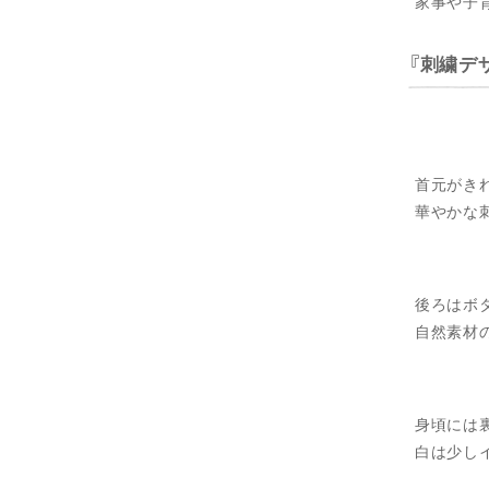
家事や子
刺繍デ
首元がき
華やかな
後ろはボ
自然素材
身頃には
白は少し