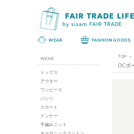
WEAR
FASHION GOODS
TOP
WEAR
OCボ
トップス
アウター
ワンピース
パンツ
スカート
インナー
手編みニット
オーガニックコットン