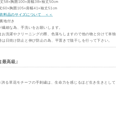
：丈58×胸囲100×肩幅38×袖丈50cm
：丈60×胸囲105×肩幅41×袖丈51cm
衣料品のサイズについて ＜＜
裏地付き
が繊細な為、手洗いをお願いします。
はお洗濯やクリーニングの際、色落ちしますので他の物と分けて単
時は日焼け防止と伸び防止の為、平置きで陰干しを行って下さい。
は最高級
き誇る草花モチーフの手刺繍は、生命力を感じるほど生き生きとして