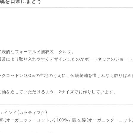
統を日常にまとう
代表的なフォーマル民族衣装、クルタ。
日常により取り入れやすくデザインしたのがボートネックのショート
ックコットン100％の生地のうえに、伝統刺繍を惜しみなく散りばめ
に袖を通していただけるよう、2サイズでお作りしています。
：インド（カラティマク）
綿（オーガニック・コットン）100% / 裏地 綿（オーガニック・コットン