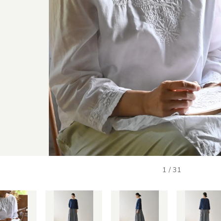
1
/
31