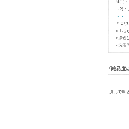
M(1)
L(2)
＞＞ 
＊見頃
※生地
※濃色
※洗濯
難易度
胸元で咲