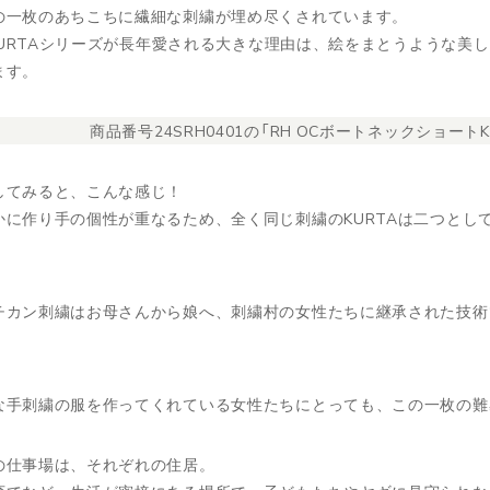
の一枚のあちこちに繊細な刺繍が埋め尽くされています。
mのKURTAシリーズが長年愛される大きな理由は、絵をまとうような
ます。
商品番号24SRH0401の「RH OCボートネックショート
してみると、こんな感じ！
かに作り手の個性が重なるため、全く同じ刺繍のKURTAは二つとし
チカン刺繍はお母さんから娘へ、刺繍村の女性たちに継承された技術
な手刺繍の服を作ってくれている女性たちにとっても、この一枚の難
の仕事場は、それぞれの住居。