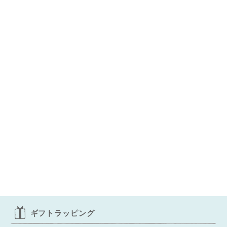
◌꙳✧
ギフトラッピング