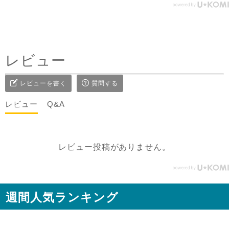
エシカルファッション
前にした時はリネンジレと
コーデしてみました✨ ピン
タックを前にした時はデニ
ムコーデを。前を閉めては
レビュー
もちろん、開けてアウター
としてジレ感覚で羽織りと
レビューを書く
質問する
して着たり♪ コーラルピン
クが明るく優しい雰囲気に
レビュー
Q&A
見せてくれるのも嬉しい✨
@sisam_fairtrade_official
🔶 OC2wayピンタックノー
レビュー投稿がありません。
スリトップ コー
ラルピンク ＃シサムと暮ら
す #sisam ＃フェアトレード
#fairtrade ＃エシカルファ
週間人気ランキング
ッション