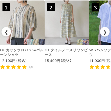
1
2
3
❮
❯
OCカッソウロstripeバル
OCタイルノースリワンピ
WGハンソ
ーンシャツ
ース
ツ
12,100円（税込）
15,400円（税込）
11,000円（
1件