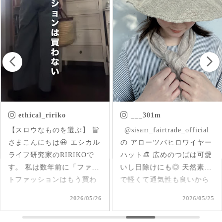
___301m
chica.chikako
ㅤㅤㅤ @sisam_fairtrade_official
首元にはいった草花刺繍が
の アローツバヒロワイヤー
さりげなくアクセントにな
ハット👒 広めのつばは可愛
ったインド産のオーガニッ
いし日除けにも◎ 天然素材
クコットンのブラウス✨ 軽
で軽くて通気性も良いから
くて柔らか♪ 前後を変えて
夏、大活躍しそうだなあ🌞
2way仕様で着られるのが嬉
2026/05/25
2026/05/17
#シサムと暮らす #sisam #
しい🤭 1枚で着てもAライン
フェアトレード #fairtrade #
で可愛いいけど、刺繍面を