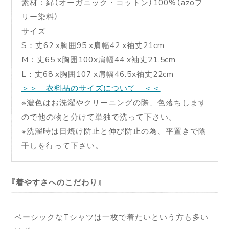
素材：綿（オーガニック・コットン）100%（azoフ
リー染料）
サイズ
S：丈62 x胸囲95 x肩幅42 x袖丈21cm
M：丈65 x胸囲100x肩幅44 x袖丈21.5cm
L：丈68 x胸囲107 x肩幅46.5x袖丈22cm
＞＞ 衣料品のサイズについて ＜＜
※濃色はお洗濯やクリーニングの際、色落ちします
ので他の物と分けて単独で洗って下さい。
※洗濯時は日焼け防止と伸び防止の為、平置きで陰
干しを行って下さい。
着やすさへのこだわり
ベーシックなTシャツは一枚で着たいという方も多い