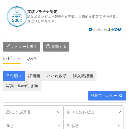
実績プラチナ認定
認証済みレビュー500件を突破。圧倒的な顧客支持を誇る、
選ばれし称号です。
certified by
レビューを書く
質問する
レビュー
Q&A
日付順 ↓
評価順
いいね数順
購入確認順
写真・動画付き順
詳細フィルター