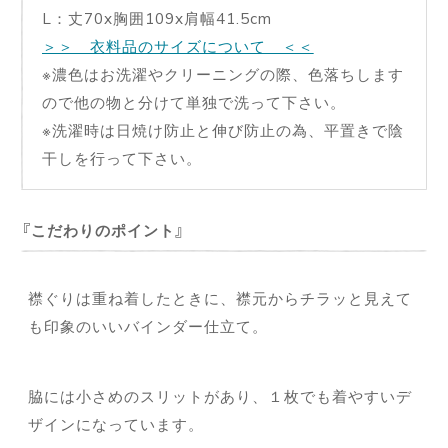
L：丈70x胸囲109x肩幅41.5cm
＞＞ 衣料品のサイズについて ＜＜
※濃色はお洗濯やクリーニングの際、色落ちします
ので他の物と分けて単独で洗って下さい。
※洗濯時は日焼け防止と伸び防止の為、平置きで陰
干しを行って下さい。
こだわりのポイント
襟ぐりは重ね着したときに、襟元からチラッと見えて
も印象のいいバインダー仕立て。
脇には小さめのスリットがあり、１枚でも着やすいデ
ザインになっています。