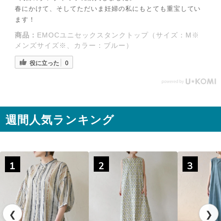
春にかけて、そしてただいま妊婦の私にもとても重宝してい
ます！
商品：
EMOCユニセックスタンクトップ（サイズ：M※
メンズサイズ※、カラー：ブルー）
役に立った
0
◌꙳✧
週間人気ランキング
1
2
3
◌꙳✧
❮
❯