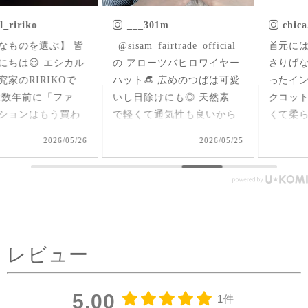
___301m
chica.chikako
ㅤㅤㅤ @sisam_fairtrade_official
首元にはいった草花刺繍が
の アローツバヒロワイヤー
さりげなくアクセントにな
ハット👒 広めのつばは可愛
ったインド産のオーガニッ
いし日除けにも◎ 天然素材
クコットンのブラウス✨ 軽
で軽くて通気性も良いから
くて柔らか♪ 前後を変えて
夏、大活躍しそうだなあ🌞
2way仕様で着られるのが嬉
2026/05/25
2026/05/17
#シサムと暮らす #sisam #
しい🤭 1枚で着てもAライン
フェアトレード #fairtrade #
で可愛いいけど、刺繍面を
エシカルファッション
前にした時はリネンジレと
コーデしてみました✨ ピン
タックを前にした時はデニ
ムコーデを。前を閉めては
レビュー
もちろん、開けてアウター
としてジレ感覚で羽織りと
して着たり♪ コーラルピン
5.00
1件
クが明るく優しい雰囲気に