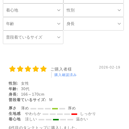
◌꙳
2026-02-19
ご購入者様
購入確認済み
性別:
女性
年齢:
30代
身長:
166～170cm
普段着ているサイズ:
M
厚さ
薄め
厚め
生地感
やわらか
しっかり
着心地
涼しい
温かい
4代目のタンクトップに購入しました。