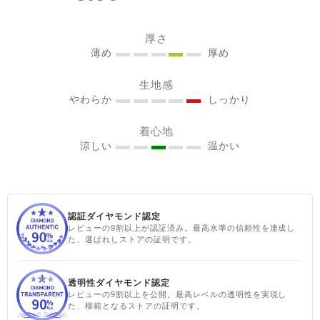
見せてくれるのも嬉しい✨
@sisam_fairtrade_official
厚さ
🔶 OC2wayピンタックノー
薄め
厚め
スリトップ コー
生地感
ラルピンク ＃シサムと暮ら
やわらか
しっかり
す #sisam ＃フェアトレード
#fairtrade ＃エシカルファ
着心地
ッション
涼しい
温かい
認証ダイヤモンド認定
レビューの9割以上が認証済み。最高水準の信頼性を達成し
た、選ばれしストアの証明です。
透明性ダイヤモンド認定
レビューの9割以上を公開。最高レベルの透明性を実現し
た、模範となるストアの証明です。