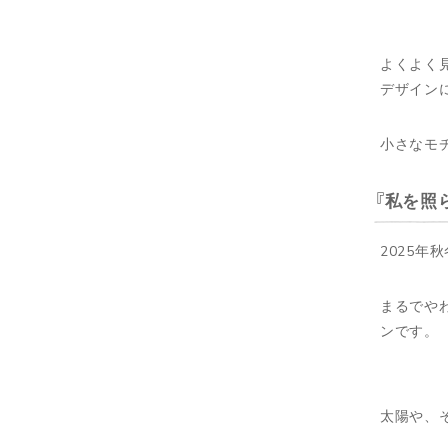
よくよく
デザイン
小さなモ
私を照
2025
まるでや
ンです。
太陽や、