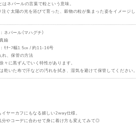
」とはネパールの言葉で粒という意味。
り注ぐ太陽の光を浴びて育った、穀物の粒が集まった姿をイメージし
：ネパール（マハグチ）
真鍮
ﾓﾁｰﾌ幅1.5㎝ / 約11-16号
入れ、保管の方法
徐々に黒ずんでいく特性があります。
は乾いた布で汗などの汚れを拭き、湿気を避けて保管してください
もイヤーカフにもなる嬉しい2way仕様。
気分やコーデに合わせて身に着け方も変えてみて◎