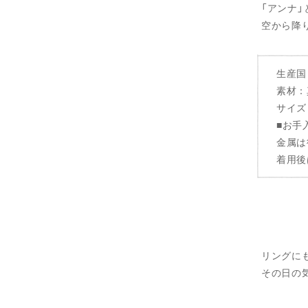
「アンナ
空から降
生産国
素材：
サイズ：
■お手
金属は
着用後
リングに
その日の