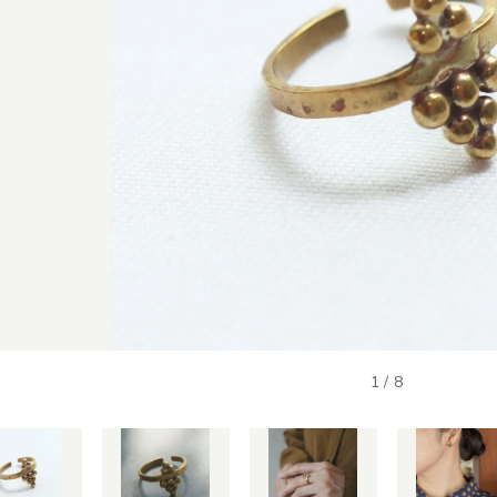
1
/
8