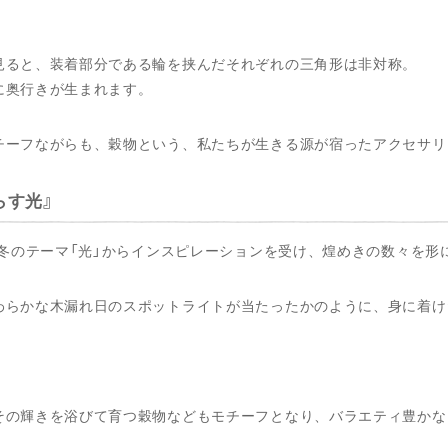
見ると、装着部分である輪を挟んだそれぞれの三角形は非対称。
に奥行きが生まれます。
チーフながらも、穀物という、私たちが生きる源が宿ったアクセサリ
らす光
年秋冬のテーマ「光」からインスピレーションを受け、煌めきの数々を
わらかな木漏れ日のスポットライトが当たったかのように、身に着け
その輝きを浴びて育つ穀物などもモチーフとなり、バラエティ豊かな