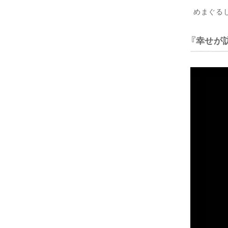
めまぐる
幸せが