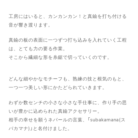
工房にはいると、カンカンカン！と真鍮を打ち付ける
音が響き渡ります。
真鍮の板の表面に一つずつ打ち込みを入れていく工程
は、とても力の要る作業。
そこから繊細な形を糸鋸で切っていくのです。
どんな細やかなモチーフも、熟練の技と根気のもと、
一つ一つ美しい形にかたどられていきます。
わずか数センチの小さな小さな手仕事に、作り手の思
いが豊かに込められた真鍮アクセサリー。
相手の幸せを願うネパールの言葉、「subakamana(ス
バカマナ)」と名付けました。