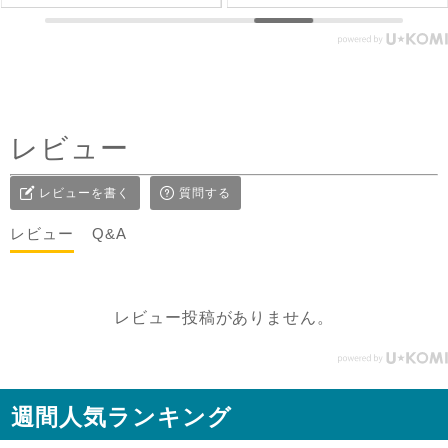
フェアトレード #fairtrade #
で可愛いいけど、刺繍面を
エシカルファッション
前にした時はリネンジレと
コーデしてみました✨ ピン
タックを前にした時はデニ
ムコーデを。前を閉めては
レビュー
もちろん、開けてアウター
としてジレ感覚で羽織りと
レビューを書く
質問する
して着たり♪ コーラルピン
クが明るく優しい雰囲気に
レビュー
Q&A
見せてくれるのも嬉しい✨
@sisam_fairtrade_official
🔶 OC2wayピンタックノー
レビュー投稿がありません。
スリトップ コー
ラルピンク ＃シサムと暮ら
す #sisam ＃フェアトレード
#fairtrade ＃エシカルファ
週間人気ランキング
ッション