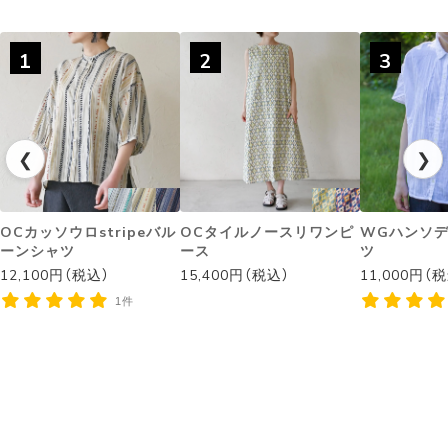
1
2
3
❮
❯
OCカッソウロstripeバル
OCタイルノースリワンピ
WGハンソ
ーンシャツ
ース
ツ
12,100円（税込）
15,400円（税込）
11,000円（
1件