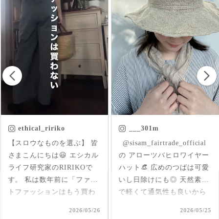
___301m
chica.chikako
ㅤㅤㅤ @sisam_fairtrade_official
首元にはいった草花刺繍が
の アローツバヒロワイヤー
さりげなくアクセントにな
ハット👒 広めのつばは可愛
ったインド産のオーガニッ
いし日除けにも◎ 天然素材
クコットンのブラウス✨ 軽
で軽くて通気性も良いから
くて柔らか♪ 前後を変えて
夏、大活躍しそうだなあ🌞
2way仕様で着られるのが嬉
2026/05/25
2026/05/17
#シサムと暮らす #sisam #
しい🤭 1枚で着てもAライン